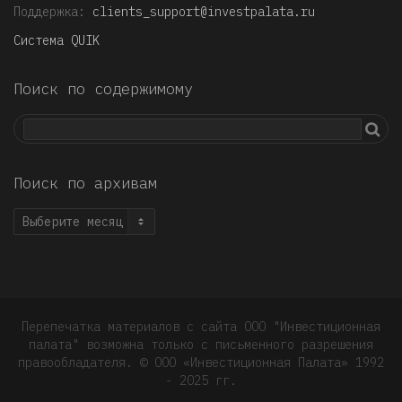
Поддержка:
clients_support@investpalata.ru
Система QUIK
Поиск по содержимому
Поиск по архивам
Поиск
по
архивам
Перепечатка материалов с сайта ООО "Инвестиционная
палата" возможна только с письменного разрешения
правообладателя. © OOO «Инвестиционная Палата» 1992
- 2025 гг.