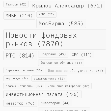
Крылов Александр
(672)
Газпром
(42)
ММВБ
(210)
ММВБ
(27)
МосБиржа
(585)
Новости фондовых
рынков
(7870)
РТС
(814)
Сбербанк
(49)
ФРС
(111)
бесплатное обучение
(36)
биржевые термины
(30)
брокерское обслуживание
(57)
внутри дня
(24)
волатильность
(31)
график котировок
(32)
изменение котировок
(32)
инвестиционная палата
(225)
инвестор
(76)
инвесторам
(44)
куда вложить деньги
(58)