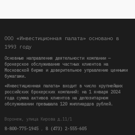
ООО «Инвестиционная палата» основано в
1993 году
Основные направления деятельности компании —
брокерское обслуживание частных клиентов на
Московской бирже и доверительное управление ценными
бумагами.
«Инвестиционная палата» входит в число крупнейших
российских брокерских компаний: на 1 января 2024
года сумма активов клиентов на депозитарном
обслуживании превышала 120 миллиардов рублей
.
Воронеж, улица Кирова д.11/1
8-800-775-1945
,
8 (473) 2-555-605