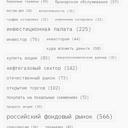
биржевые термины
(30)
брокерское обслуживание
(57)
внутри дня
(24)
волатильность
(31)
график котировок
(32)
изменение котировок
(32)
инвестиционная палата
(225)
инвестор
(76)
инвесторам
(44)
куда вложить деньги
(58)
купить акции
(83)
макроэкономические данные
(31)
нефтегазовый сектор
(142)
отечественный рынок
(73)
открытие торгов
(102)
покупать на локальных снижениях
(72)
продать акции
(30)
российский фондовый рынок
(566)
спекулянтам
(36)
теханализ
(43)