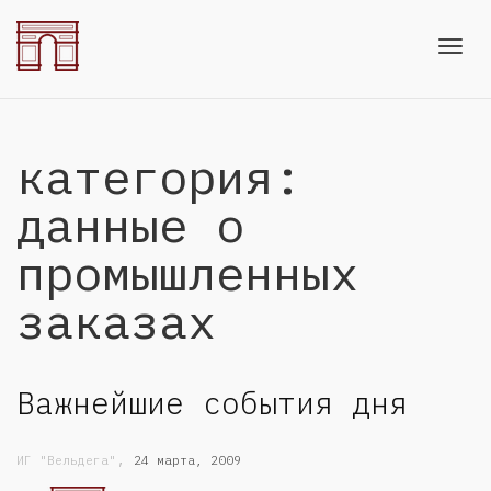
Toggl
категория:
navig
данные о
промышленных
заказах
Важнейшие события дня
,
ИГ "Вельдега"
24 марта, 2009