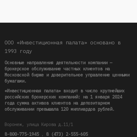
ООО «Инвестиционная палата» основано в
1993 году
Основные направления деятельности компании —
брокерское обслуживание частных клиентов на
Московской бирже и доверительное управление ценными
бумагами.
«Инвестиционная палата» входит в число крупнейших
российских брокерских компаний: на 1 января 2024
года сумма активов клиентов на депозитарном
обслуживании превышала 120 миллиардов рублей
.
Воронеж, улица Кирова д.11/1
8-800-775-1945
,
8 (473) 2-555-605