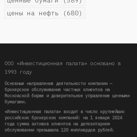
ценные бумаги
(589)
цены на нефть
(680)
ООО «Инвестиционная палата» основано в
1993 году
Основные направления деятельности компании —
брокерское обслуживание частных клиентов на
Московской бирже и доверительное управление ценными
бумагами.
«Инвестиционная палата» входит в число крупнейших
российских брокерских компаний: на 1 января 2024
года сумма активов клиентов на депозитарном
обслуживании превышала 120 миллиардов рублей
.