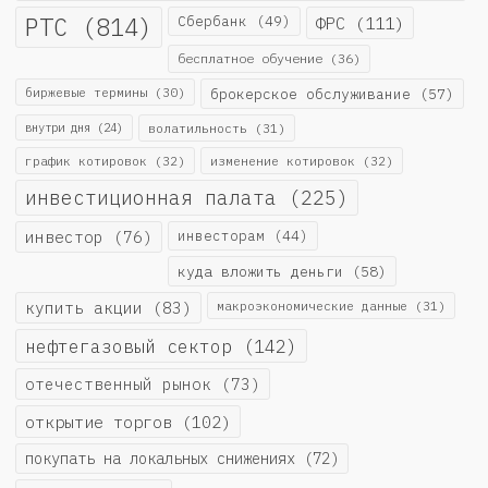
РТС
(814)
Сбербанк
(49)
ФРС
(111)
бесплатное обучение
(36)
биржевые термины
(30)
брокерское обслуживание
(57)
внутри дня
(24)
волатильность
(31)
график котировок
(32)
изменение котировок
(32)
инвестиционная палата
(225)
инвестор
(76)
инвесторам
(44)
куда вложить деньги
(58)
купить акции
(83)
макроэкономические данные
(31)
нефтегазовый сектор
(142)
отечественный рынок
(73)
открытие торгов
(102)
покупать на локальных снижениях
(72)