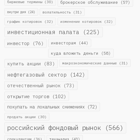
биржевые термины
(30)
брокерское обслуживание
(57)
внутри дня
(24)
волатильность
(31)
график котировок
(32)
изменение котировок
(32)
инвестиционная палата
(225)
инвестор
(76)
инвесторам
(44)
куда вложить деньги
(58)
купить акции
(83)
макроэкономические данные
(31)
нефтегазовый сектор
(142)
отечественный рынок
(73)
открытие торгов
(102)
покупать на локальных снижениях
(72)
продать акции
(30)
российский фондовый рынок
(566)
спекулянтам
(36)
теханализ
(43)