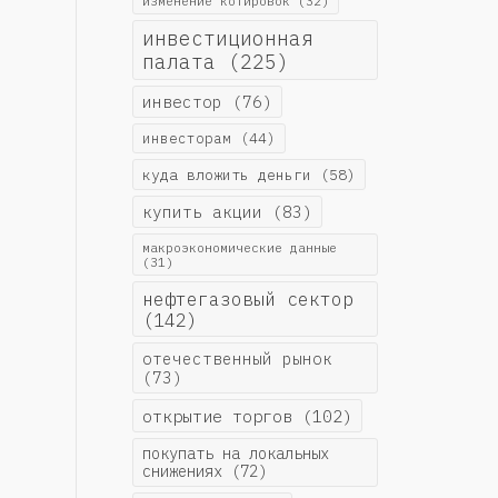
изменение котировок
(32)
инвестиционная
палата
(225)
инвестор
(76)
инвесторам
(44)
куда вложить деньги
(58)
купить акции
(83)
макроэкономические данные
(31)
нефтегазовый сектор
(142)
отечественный рынок
(73)
открытие торгов
(102)
покупать на локальных
снижениях
(72)