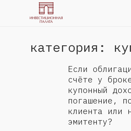
категория: ку
Если облигац
счёте у брок
купонный дох
погашение, п
клиента или 
эмитенту?