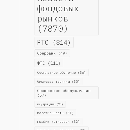
фондовых
рынков
(7870)
РТС
(814)
Сбербанк
(49)
ФРС
(111)
бесплатное обучение
(36)
биржевые термины
(30)
брокерское обслуживание
(57)
внутри дня
(24)
волатильность
(31)
график котировок
(32)