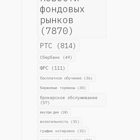
фондовых
рынков
(7870)
РТС
(814)
Сбербанк
(49)
ФРС
(111)
бесплатное обучение
(36)
биржевые термины
(30)
брокерское обслуживание
(57)
внутри дня
(24)
волатильность
(31)
график котировок
(32)