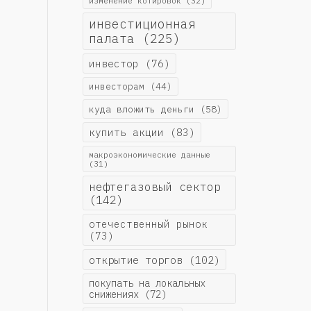
изменение котировок
(32)
инвестиционная
палата
(225)
инвестор
(76)
инвесторам
(44)
куда вложить деньги
(58)
купить акции
(83)
макроэкономические данные
(31)
нефтегазовый сектор
(142)
отечественный рынок
(73)
открытие торгов
(102)
покупать на локальных
снижениях
(72)