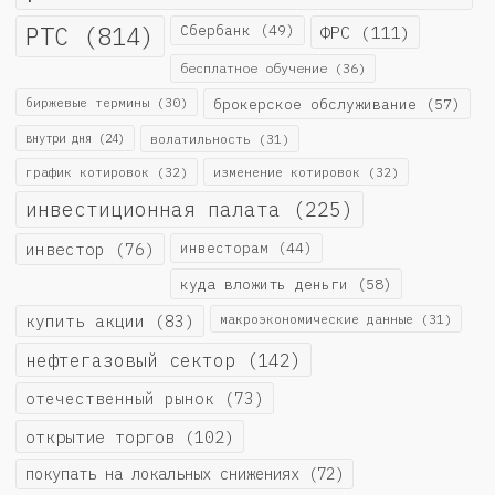
РТС
(814)
Сбербанк
(49)
ФРС
(111)
бесплатное обучение
(36)
биржевые термины
(30)
брокерское обслуживание
(57)
внутри дня
(24)
волатильность
(31)
график котировок
(32)
изменение котировок
(32)
инвестиционная палата
(225)
инвестор
(76)
инвесторам
(44)
куда вложить деньги
(58)
купить акции
(83)
макроэкономические данные
(31)
нефтегазовый сектор
(142)
отечественный рынок
(73)
открытие торгов
(102)
покупать на локальных снижениях
(72)