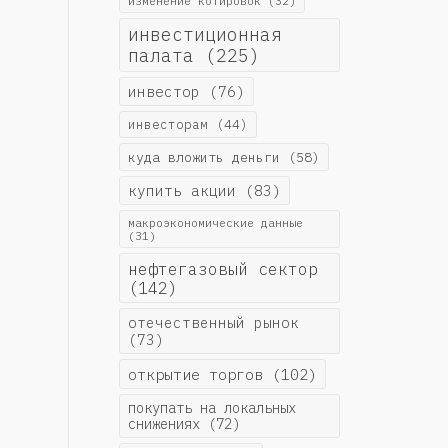
изменение котировок
(32)
инвестиционная
палата
(225)
инвестор
(76)
инвесторам
(44)
куда вложить деньги
(58)
купить акции
(83)
макроэкономические данные
(31)
нефтегазовый сектор
(142)
отечественный рынок
(73)
открытие торгов
(102)
покупать на локальных
снижениях
(72)