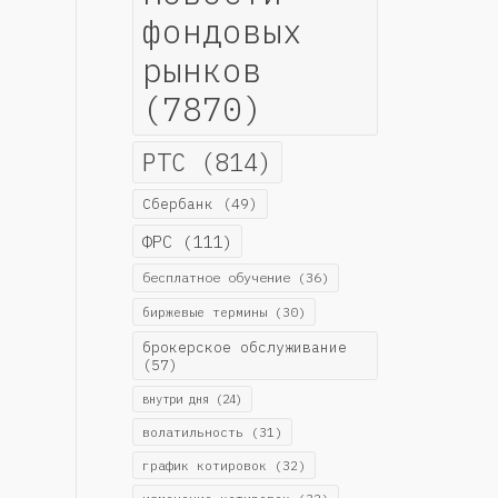
фондовых
рынков
(7870)
РТС
(814)
Сбербанк
(49)
ФРС
(111)
бесплатное обучение
(36)
биржевые термины
(30)
брокерское обслуживание
(57)
внутри дня
(24)
волатильность
(31)
график котировок
(32)