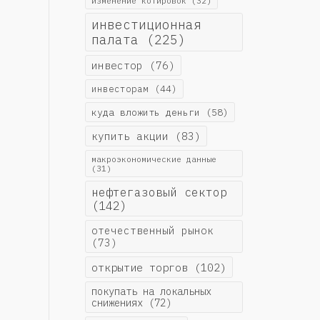
изменение котировок
(32)
инвестиционная
палата
(225)
инвестор
(76)
инвесторам
(44)
куда вложить деньги
(58)
купить акции
(83)
макроэкономические данные
(31)
нефтегазовый сектор
(142)
отечественный рынок
(73)
открытие торгов
(102)
покупать на локальных
снижениях
(72)