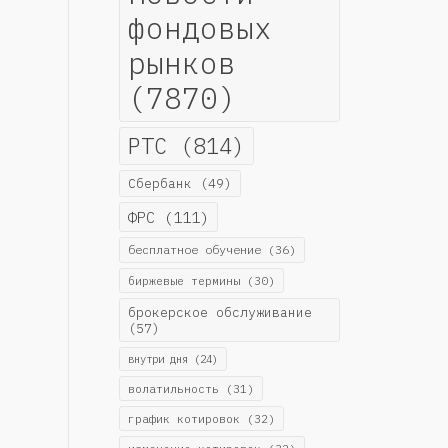
фондовых
рынков
(7870)
РТС
(814)
Сбербанк
(49)
ФРС
(111)
бесплатное обучение
(36)
биржевые термины
(30)
брокерское обслуживание
(57)
внутри дня
(24)
волатильность
(31)
график котировок
(32)