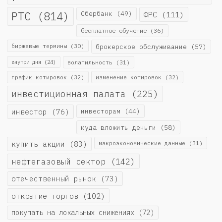
РТС
(814)
Сбербанк
(49)
ФРС
(111)
бесплатное обучение
(36)
биржевые термины
(30)
брокерское обслуживание
(57)
внутри дня
(24)
волатильность
(31)
график котировок
(32)
изменение котировок
(32)
инвестиционная палата
(225)
инвестор
(76)
инвесторам
(44)
куда вложить деньги
(58)
купить акции
(83)
макроэкономические данные
(31)
нефтегазовый сектор
(142)
отечественный рынок
(73)
открытие торгов
(102)
покупать на локальных снижениях
(72)