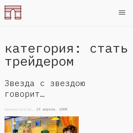
Toggl
категория: стать
navig
трейдером
Звезда с звездою
говорит…
,
Администратор
23 апреля, 2008