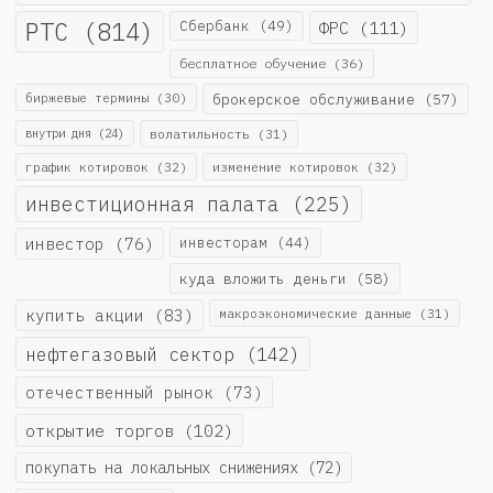
РТС
(814)
Сбербанк
(49)
ФРС
(111)
бесплатное обучение
(36)
биржевые термины
(30)
брокерское обслуживание
(57)
внутри дня
(24)
волатильность
(31)
график котировок
(32)
изменение котировок
(32)
инвестиционная палата
(225)
инвестор
(76)
инвесторам
(44)
куда вложить деньги
(58)
купить акции
(83)
макроэкономические данные
(31)
нефтегазовый сектор
(142)
отечественный рынок
(73)
открытие торгов
(102)
покупать на локальных снижениях
(72)