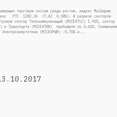
завершил торговую сессию среды ростом, индекс МосБиржи
декс РТС 1282,36 (7,42 0,58%). В разрезе секторов
тупили сектор Телекоммуникаций (MICEXTLC) 1,91%, сектор
L) и Транспорта (MICEXTRN) прибавили по 0,61%. Снижением
 Электроэнергетики (MICEXPWR) -0,70% и...
13.10.2017