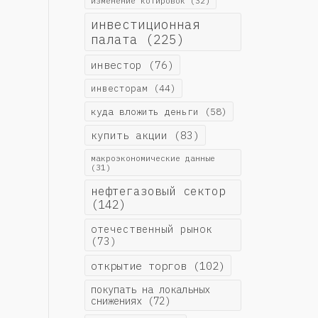
изменение котировок
(32)
инвестиционная
палата
(225)
инвестор
(76)
инвесторам
(44)
куда вложить деньги
(58)
купить акции
(83)
макроэкономические данные
(31)
нефтегазовый сектор
(142)
отечественный рынок
(73)
открытие торгов
(102)
покупать на локальных
снижениях
(72)