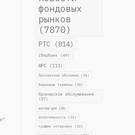
фондовых
рынков
(7870)
РТС
(814)
Сбербанк
(49)
ФРС
(111)
бесплатное обучение
(36)
биржевые термины
(30)
брокерское обслуживание
(57)
внутри дня
(24)
волатильность
(31)
е”
график котировок
(32)