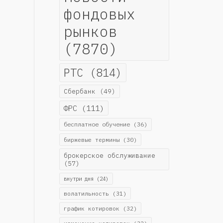
фондовых
рынков
(7870)
РТС
(814)
Сбербанк
(49)
ФРС
(111)
бесплатное обучение
(36)
биржевые термины
(30)
брокерское обслуживание
(57)
внутри дня
(24)
волатильность
(31)
график котировок
(32)