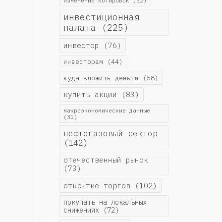
изменение котировок
(32)
инвестиционная
палата
(225)
инвестор
(76)
инвесторам
(44)
куда вложить деньги
(58)
купить акции
(83)
макроэкономические данные
(31)
нефтегазовый сектор
(142)
отечественный рынок
(73)
открытие торгов
(102)
покупать на локальных
снижениях
(72)