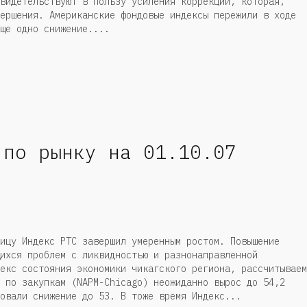
видетельствуют в пользу усиления коррекции, которая,
ершения. Американские фондовые индексы пережили в ходе
ще одно снижение....
 по рынку на 01.10.07
ицу Индекс РТС завершил умеренным ростом. Повышение
ихся проблем с ликвидностью и разнонаправленной
екс состояния экономики чикагского региона, рассчитываем
 по закупкам (NAPM-Chicago) неожиданно вырос до 54,2
овали снижение до 53. В тоже время Индекс...