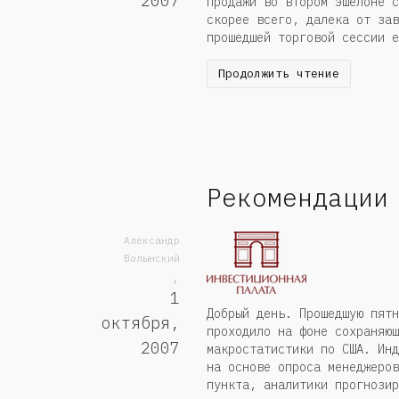
2007
продажи во втором эшелоне с
скорее всего, далека от зав
прошедшей торговой сессии е
Продолжить чтение
Рекомендации
Александр
Волынский
,
1
Добрый день. Прошедшую пятн
октября,
проходило на фоне сохраняющ
2007
макростатистики по США. Инд
на основе опроса менеджеров
пункта, аналитики прогнозир