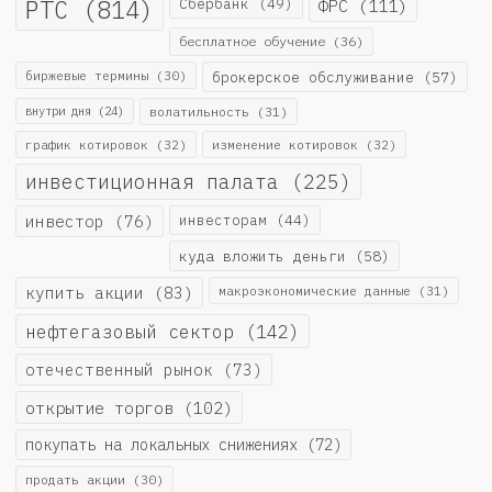
РТС
(814)
Сбербанк
(49)
ФРС
(111)
бесплатное обучение
(36)
биржевые термины
(30)
брокерское обслуживание
(57)
внутри дня
(24)
волатильность
(31)
график котировок
(32)
изменение котировок
(32)
инвестиционная палата
(225)
инвестор
(76)
инвесторам
(44)
куда вложить деньги
(58)
купить акции
(83)
макроэкономические данные
(31)
нефтегазовый сектор
(142)
отечественный рынок
(73)
открытие торгов
(102)
покупать на локальных снижениях
(72)
продать акции
(30)