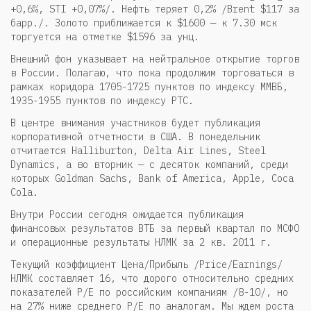
+0,6%, STI +0,07%/. Нефть теряет 0,2% /Brent $117 за
барр./. Золото приближается к $1600 — к 7.30 мск
торгуется на отметке $1596 за унц.
Внешний фон указывает на нейтральное открытие торгов
в России. Полагаю, что пока продолжим торговаться в
рамках коридора 1705-1725 пунктов по индексу ММВБ,
1935-1955 пунктов по индексу РТС.
В центре внимания участников будет публикация
корпоративной отчетности в США. В понедельник
отчитается Halliburton, Delta Air Lines, Steel
Dynamics, а во вторник — с десяток компаний, среди
которых Goldman Sachs, Bank of America, Apple, Coca
Cola.
Внутри России сегодня ожидается публикация
финансовых результатов ВТБ за первый квартал по МСФО
и операционные результаты НЛМК за 2 кв. 2011 г.
Текущий коэффициент Цена/Прибыль /Price/Earnings/
НЛМК составляет 16, что дорого относительно средних
показателей P/E по российским компаниям /8-10/, но
на 27% ниже среднего P/E по аналогам. Мы ждем роста