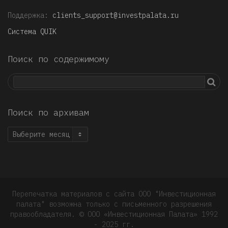
Поддержка:
clients_support@investpalata.ru
Система QUIK
Поиск по содержимому
Поиск по архивам
Поиск
по
архивам
Перепечатка материалов с сайта ООО "Инвестиционная
палата" возможна только с письменного разрешения
правообладателя. © OOO «Инвестиционная Палата» 1992
- 2025 гг.