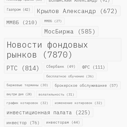
Волынский Александр
(91)
Крылов Александр
(672)
Газпром
(42)
ММВБ
(210)
ММВБ
(27)
МосБиржа
(585)
Новости фондовых
рынков
(7870)
РТС
(814)
Сбербанк
(49)
ФРС
(111)
бесплатное обучение
(36)
биржевые термины
(30)
брокерское обслуживание
(57)
внутри дня
(24)
волатильность
(31)
график котировок
(32)
изменение котировок
(32)
инвестиционная палата
(225)
инвестор
(76)
инвесторам
(44)