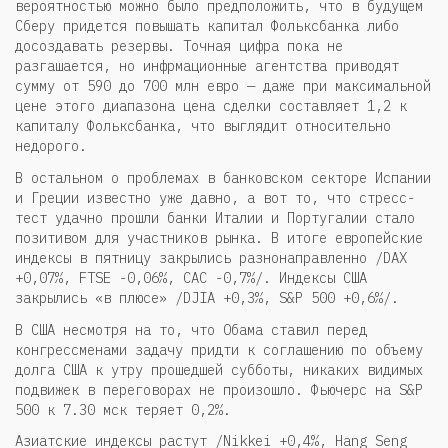
вероятностью можно было предположить, что в будущем
Сберу придется повышать капитал Фольксбанка либо
досоздавать резервы. Точная цифра пока не
разгашается, но инфрмационные агентства приводят
сумму от 590 до 700 млн евро — даже при максимальной
цене этого диапазона цена сделки составляет 1,2 к
капиталу Фольксбанка, что выглядит относительно
недорого.
В остальном о проблемах в банковском секторе Испании
и Греции известно уже давно, а вот то, что стресс-
тест удачно прошли банки Италии и Португалии стало
позитивом для участников рынка. В итоге европейские
индексы в пятницу закрылись разнонаправленно /DAX
+0,07%, FTSE -0,06%, CAC -0,7%/. Индексы США
закрылись «в плюсе» /DJIA +0,3%, S&P 500 +0,6%/.
В США несмотря на то, что Обама ставил перед
конгрессменами задачу придти к соглашению по объему
долга США к утру прошедшей субботы, никаких видимых
подвижек в переговорах не произошло. Фьючерс на S&P
500 к 7.30 мск теряет 0,2%.
Азиатские индексы растут /Nikkei +0,4%, Hang Seng