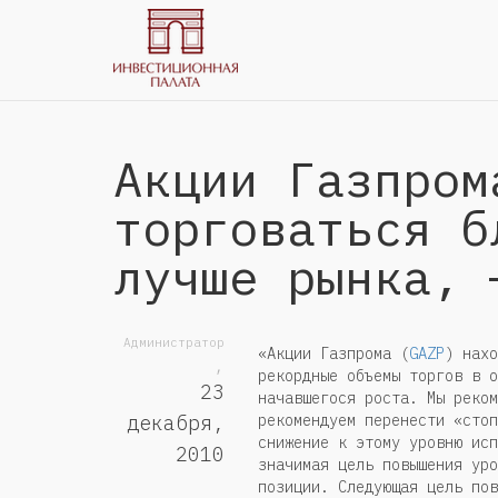
Акции Газпром
торговаться б
лучше рынка, 
Администратор
«Акции Газпрома (
GAZP
) нахо
,
рекордные объемы торгов в о
23
начавшегося роста. Мы реком
рекомендуем перенести «стоп
декабря,
снижение к этому уровню исп
2010
значимая цель повышения уро
позиции. Следующая цель пов