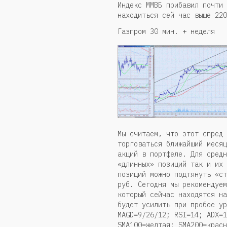
Индекс ММВБ прибавил почти 
находиться сей час выше 220
Газпром 30 мин. + неделя
Мы считаем, что этот спред 
торговаться ближайший месяц
акций в портфеле. Для средн
«длинных» позиций так и их 
позиций можно подтянуть «ст
руб. Сегодня мы рекомендуем
который сейчас находятся на
будет усилить при пробое ур
MAGD=9/26/12; RSI=14; ADX=1
SMA100=желтая; SMA200=красн