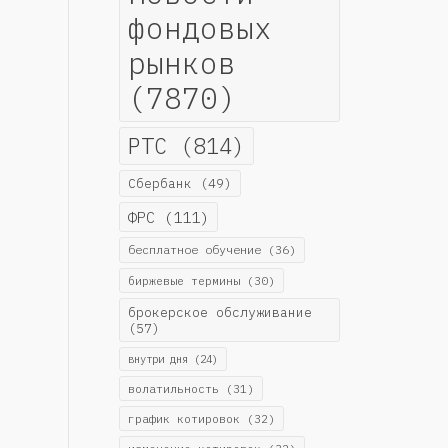
фондовых
рынков
(7870)
РТС
(814)
Сбербанк
(49)
ФРС
(111)
бесплатное обучение
(36)
биржевые термины
(30)
брокерское обслуживание
(57)
внутри дня
(24)
волатильность
(31)
график котировок
(32)