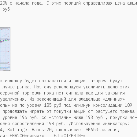
20% с начала года. С этих позиций справедливая цена акци
 руб.
к индексу будет сокращаться и акции Газпрома будут
 лучше рынка. Поэтому рекомендуем увеличить долю этих
есрочной торговли пока нет сигнала как для закрытия
увеличения. Из рекомендаций для владельце «длинных»
опы» из по уровня 185 руб под минимум консолидации 189
 продолжать играть от покупки акций от растущего тренда
 уровне 196 руб. со «стопами» ниже 193 руб., покупки мож
овня сопротивления 198 руб. /Используемые индикаторы:
4; Bollinger Bands=20; скользящие: SMA50=зеленая;
ая; EMA200=синяя/», — БД «ОТКРЫТИЕ»