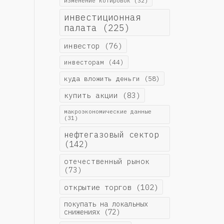
изменение котировок
(32)
инвестиционная
палата
(225)
инвестор
(76)
инвесторам
(44)
куда вложить деньги
(58)
купить акции
(83)
макроэкономические данные
(31)
нефтегазовый сектор
(142)
отечественный рынок
(73)
открытие торгов
(102)
покупать на локальных
снижениях
(72)