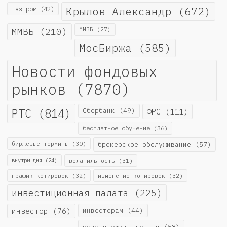
Крылов Александр
(672)
Газпром
(42)
ММВБ
(210)
ММВБ
(27)
МосБиржа
(585)
Новости фондовых
рынков
(7870)
РТС
(814)
Сбербанк
(49)
ФРС
(111)
бесплатное обучение
(36)
биржевые термины
(30)
брокерское обслуживание
(57)
внутри дня
(24)
волатильность
(31)
график котировок
(32)
изменение котировок
(32)
инвестиционная палата
(225)
инвестор
(76)
инвесторам
(44)
куда вложить деньги
(58)