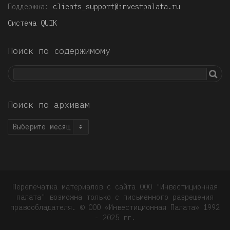
Поддержка:
clients_support@investpalata.ru
Система QUIK
Поиск по содержимому
Поиск по архивам
Поиск
по
архивам
Перепечатка материалов с сайта ООО "Инвестиционная
палата" возможна только с письменного разрешения
правообладателя. © OOO «Инвестиционная Палата» 1992
- 2025 гг.