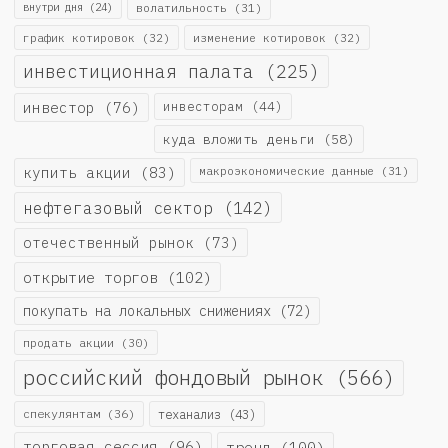
внутри дня
(24)
волатильность
(31)
график котировок
(32)
изменение котировок
(32)
инвестиционная палата
(225)
инвестор
(76)
инвесторам
(44)
куда вложить деньги
(58)
купить акции
(83)
макроэкономические данные
(31)
нефтегазовый сектор
(142)
отечественный рынок
(73)
открытие торгов
(102)
покупать на локальных снижениях
(72)
продать акции
(30)
российский фондовый рынок
(566)
спекулянтам
(36)
теханализ
(43)
торговая сессия
(96)
тренд
(100)