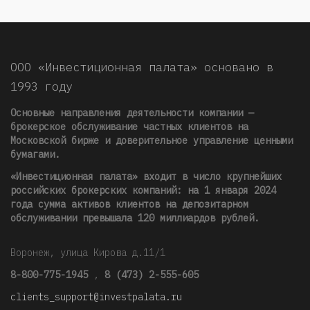
ООО «Инвестиционная палата» основано в
1993 году
Основные направления деятельности компании —
брокерское обслуживание частных клиентов на
Московской бирже и доверительное управление ценными
бумагами.
«Инвестиционная палата» входит в число крупнейших
российских брокерских компаний: на 1 января 2024
года сумма активов клиентов на депозитарном
обслуживании превышала 120 миллиардов рублей
.
Воронеж, улица Кирова д.11/1
8-800-775-1945
,
8 (473) 2-555-605
clients_support@investpalata.ru