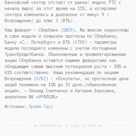
банковский сектор отстает от рынка: индекс РТС с
начала вырос за этот время на 11%, а котировки
сектора изменились в диапазоне от минус 9 /
Возрождение/ до плюс 3 /ВТБ/.
Наш фаворит – Сбербанк (
SBER
). Мы внесли коррективы
в свои модели и повысили прогнозы по Сбербанку,
Банку «С.- Петербург» и ВТБ (
VTBR
) – параметры
модели последнего изменены с учетом поглощения
ТрансКредитБанка. Обыкновенные и привилегированные
акции Сбербанка остаются нашими фаворитами как
обладающие самым высоким потенциалом роста – 50% и
61% соответственно. Наша рекомендация по акциям
Возрождения (
VZRZ
) – «Покупать», но прогнозная цена
акций понижена на 10% до 53 долл./обыкновенная
акция», — Леонид Слипченко и Наталия Березина,
аналитики ФК «УРАЛСИБ»
Источник:
Прайм-Тасс
☀ ПОДЕЛИСЬ В СОЦ СЕТЯХ ☀