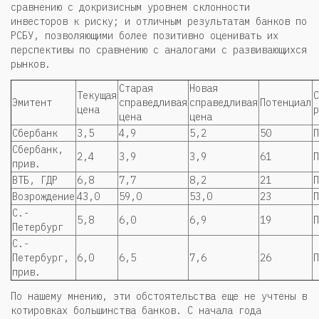
сравнению с докризисным уровнем склонности
инвесторов к риску; и отличным результатам банков по
РСБУ, позволяющими более позитивно оценивать их
перспективы по сравнению с аналогами с развивающихся
рынков.
Старая
Новая
Текущая
С
Эмитент
справедливая
справедливая
Потенциал
цена
р
цена
цена
Сбербанк
3,5
4,9
5,2
50
П
Сбербанк,
2,4
3,9
3,9
61
П
прив.
ВТБ, ГДР
6,8
7,7
8,2
21
П
Возрождение
43,0
59,0
53,0
23
П
С.-
5,8
6,0
6,9
19
П
Петербург
С.-
Петербург,
6,0
6,5
7,6
26
П
прив.
По нашему мнению, эти обстоятельства еще не учтены в
котировках большинства банков. С начала года