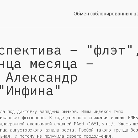
Обмен заблокированных ц
спектива – "флэт"
нца месяца –
 Александр
"Инфина"
ла под диктовку западных рынков. Наши индексы тупо
иканских фьючерсов. В ходе дневного снижения индекс ММВБ
днесрочной скользящей средней МА60 /1681,5 п./. Здесь же
ица августовского канала роста. Пробой такого тренда без
ьная, и потому не получила своего продолжения.