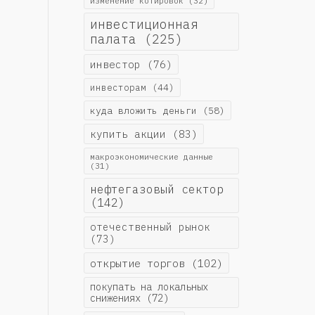
изменение котировок
(32)
инвестиционная
палата
(225)
инвестор
(76)
инвесторам
(44)
куда вложить деньги
(58)
купить акции
(83)
макроэкономические данные
(31)
нефтегазовый сектор
(142)
отечественный рынок
(73)
открытие торгов
(102)
покупать на локальных
снижениях
(72)