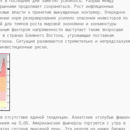
х в последние дни заметно усилилось. Разрыв между
рынками продолжает сохраняться. Рост инфляционных
овые власти к принятию вынужденных контрмер. Очередное
ении норм резервирования усилило опасения инвесторов по
й для темпов роста мировой экономики и конъюнктуры
ьным фактором напряженности выступает также возросшая
 в странах Ближнего Востока, угрожающая поставкам
гиона. Ситуация развивается стремительно и непредсказуем
инвестиционные риски.
в отсутствие единой тенденции. Азиатские «голубые фишки»
нием на 0,6%. Американские фьючерсы торгуются с утра в
атах сегодня выходной день. Эта неделя на наших биржах