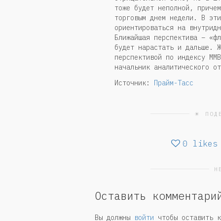
тоже будет неполной, причем
торговым днем недели. В эти
ориентироваться на внутридн
Ближайшая перспектива – «фл
будет нарастать и дальше. Ж
перспективой по индексу ММВ
начальник аналитического от
Источник:
Прайм-Тасс
☀ ПОД
0
likes
Н
Оставить комментари
Вы должны
войти
чтобы оставить к