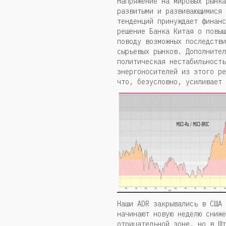
Напряжение на мировых рынка
развитыми и развивающимися 
тенденций принуждает финанс
решение Банка Китая о повыш
поводу возможных последстви
сырьевых рынков. Дополнител
политическая нестабильность
энергоносителей из этого ре
что, безусловно, усиливает 
Наши ADR закрывались в США 
начинают новую неделю сниже
отрицательной зоне, но в Шт