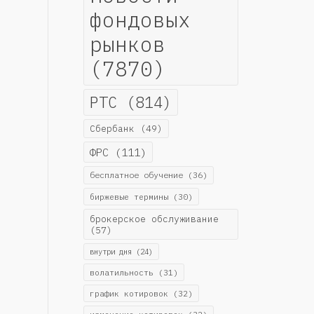
фондовых
рынков
(7870)
РТС
(814)
Сбербанк
(49)
ФРС
(111)
бесплатное обучение
(36)
биржевые термины
(30)
брокерское обслуживание
(57)
внутри дня
(24)
волатильность
(31)
график котировок
(32)