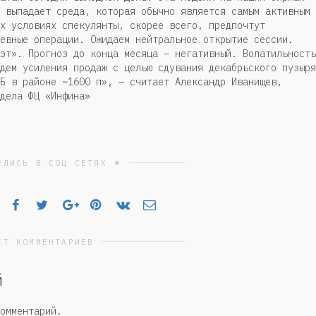
 выпадает среда, которая обычно является самым активным
х условиях спекулянты, скорее всего, предпочтут
евные операции. Ожидаем нейтральное открытие сессии.
эт». Прогноз до конца месяца – негативный. Волатильность
дем усиления продаж с целью сдувания декабрьского пузыря
Б в районе ~1600 п», — считает Александр Иванищев,
дела ФЦ «Инфина»
ЕЛИСЬ В СОЦ СЕТЯХ ☀
ЕТ КОММЕНТАРИЕВ
й
омментарий.