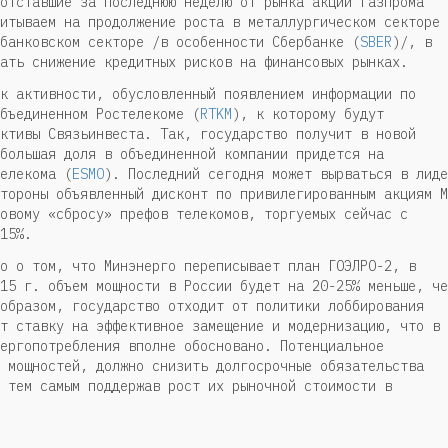
отставшие за последнюю неделю от рынка акции Газпрома
итываем на продолжение роста в металлургическом секторе 
банковском секторе /в особенности Сбербанке (
SBER
)/, в
ать снижение кредитных рисков на финансовых рынках.
к активности, обусловленный появлением информации по
бъединенном Ростелекоме (
RTKM
), к которому будут
ктивы Связьинвеста. Так, государство получит в новой
большая доля в объединенной компании придется на
елекома (
ESMO
). Последний сегодня может вырваться в лиде
тороны объявленный дисконт по привилегированным акциям М
овому «сбросу» префов телекомов, торгуемых сейчас с
15%.
о о том, что Минэнерго переписывает план ГОЭЛРО-2, в
15 г. объем мощности в России будет на 20-25% меньше, че
образом, государство отходит от политики лоббирования
т ставку на эффективное замещение и модернизацию, что в
ергопотребления вполне обосновано. Потенциальное
 мощностей, должно снизить долгосрочные обязательства
 тем самым поддержав рост их рыночной стоимости в