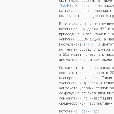
были передпроданы, а также 
(
GAZP
). Кроме того мы рассч
на начало восстановления в 
пользу которого должно сыгр
В телекомах возможен всплес
потенциальным долям МРК в о
присоединены все ключевые а
компании 53,8% акций, а наи
Ростелекома (
RTKM
) и Центрт
по темпам роста. С другой с
в 21% может привести к масс
дисконтов к «обычке» около 
Сегодня также стало известн
соответствии с которым к 20
планировалось ранее. Таким 
экспансии мощностей и делае
контексте упавших темпов эн
сокращение объемов вводимых
генкомпаний по инвестициям,
среднесрочной перспективе».
Источник:
Прайм-Тасс