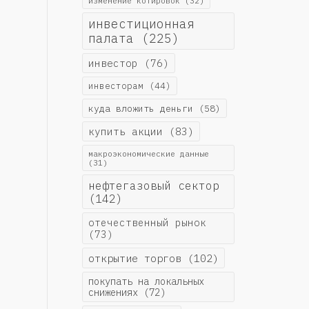
изменение котировок
(32)
инвестиционная
палата
(225)
инвестор
(76)
инвесторам
(44)
куда вложить деньги
(58)
купить акции
(83)
макроэкономические данные
(31)
нефтегазовый сектор
(142)
отечественный рынок
(73)
открытие торгов
(102)
покупать на локальных
снижениях
(72)