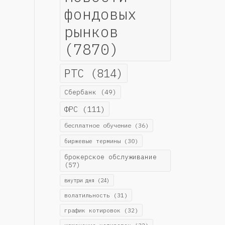
фондовых
рынков
(7870)
РТС
(814)
Сбербанк
(49)
ФРС
(111)
бесплатное обучение
(36)
биржевые термины
(30)
брокерское обслуживание
(57)
внутри дня
(24)
волатильность
(31)
график котировок
(32)