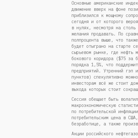
Основные американские индек
движение вверх на фоне пози
приблизился к мощному сопро
сегодня и от которого вероя
в нулях, несмотря на столь 
желания продавать. По сравн
полпроцента выше, что также
будет отыграно на старте се
сырьевом рынке, где нефть м
бокового коридора ($75 за б
порядка 1,5%, что поддержит
предприятий. Утренний гэп и
пунктов) спекулятивно можно
инвесторам всё же стоит дож
выхода которых стоит сокращ
Сессия обещает быть волатил
макроэкономическую статисти
по потребительской инфляции
потребительским цена в США,
безработице, а также произ
Акции российского нефтегазо