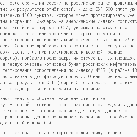
сы после окончания сессии на российском рынке продолжили
тивных результатов отчётностей. Индекс S&P 500 вплотную
тивлению 1100 пунктов, которое может протестировать уже
тна коррекция. Фьючерсы на американские индексы торгуютс
позитивный итог торгов в США, указывая на отсутствие
ению же с вечерними уровнями фьючерсы торгуются на
 не заложено в котировки акций отечественных компаний и
ссии. Основным драйвером на открытии станет ситуация на
арки Brent вплотную приблизилась к верхней границе
аррель), прибавив после закрытия отечественных площадок
 в первую очередь котировки бумаг российских нефтегазовы
 тестирование сопротивления по индексу ММВБ (в районе 13
 использовать для фиксации прибыли. Однако среднесрочным
даться результатов Citigroup и Goldman Sachs, по факту
ать среднесрочные и спекулятивные позиции.
ьной, чему способствует насыщенность дня на
ку. В первой половине торгов внимание стоит уделить данн
 в Еврозоне. Во второй половине дня выйдут данные по
 традиционные данные по количеству заявок на пособие по
водственный индекс США.
вого сектора на старте торгового дня войдут в число