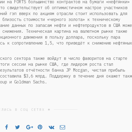
ии на FORTS большинство контрактов на бумаги «нефтянки»
то свидетельствует об оптимистичном настрое участников
ний гэп вверх по акциям отрасли стоит использовать для
 близость стоимости «черного золота» к техническому
ание данных по запасам нефти и нефтепродуктов в США може
 снижения. Техническая картина на валютном рынке также
кционного движения в пользу доллара, поскольку пара
сь к сопротивлению 1,5, что приведёт к снижению нефтяных
ского сектора также войдут в число фаворитов на старте
тоги сессии на рынке США, где лидером роста стал
езультатов отчётности банка JP Morgan, чистая прибыль
составила $3,6 млрд. Поддержку в течение дня окажет такж
oup и Goldman Sachs.
ЕЛИСЬ В СОЦ СЕТЯХ ☀