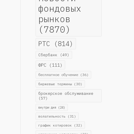
фондовых
рынков
(7870)
РТС
(814)
Сбербанк
(49)
ФРС
(111)
бесплатное обучение
(36)
биржевые термины
(30)
брокерское обслуживание
(57)
внутри дня
(24)
волатильность
(31)
график котировок
(32)