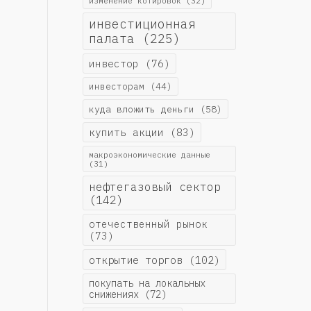
изменение котировок
(32)
инвестиционная
палата
(225)
инвестор
(76)
инвесторам
(44)
куда вложить деньги
(58)
купить акции
(83)
макроэкономические данные
(31)
нефтегазовый сектор
(142)
отечественный рынок
(73)
открытие торгов
(102)
покупать на локальных
снижениях
(72)