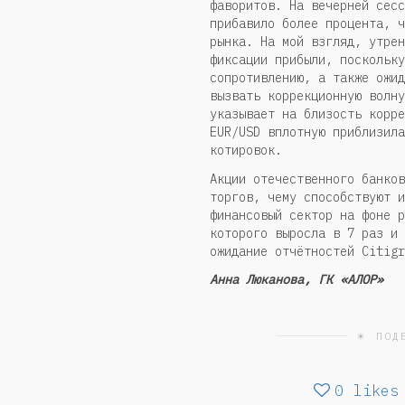
фаворитов. На вечерней сесс
прибавило более процента, ч
рынка. На мой взгляд, утрен
фиксации прибыли, поскольку
сопротивлению, а также ожид
вызвать коррекционную волну
указывает на близость корре
EUR/USD вплотную приблизила
котировок.
Акции отечественного банков
торгов, чему способствуют и
финансовый сектор на фоне р
которого выросла в 7 раз и 
ожидание отчётностей Citigr
Анна Люканова, ГК «АЛОР»
☀ ПОД
0
likes