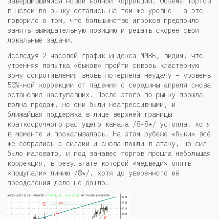
завершившимися новой волной коррекции. Объёмы торгов
в целом по рынку остались на том же уровне – а это
говорило о том, что большинство игроков предпочло
занять выжидательную позицию и решать скорее свои
локальные задачи.
Исследуя 2-часовой график индекса ММВБ, видим, что
утренняя попытка «быков» пройти сквозь кластерную
зону сопротивления вновь потерпела неудачу – уровень
50%-ной коррекции от падения с середины апреля снова
остановил наступавших. После этого по рынку прошла
волна продаж, но они были неагрессивными, и
ближайшая поддержка в лице верхней границы
краткосрочного растущего канала /8-8*/ устояла, хотя
в моменте и прокалывалась. На этом рубеже «быки» всё
же собрались с силами и снова пошли в атаку, но сил
было маловато, и под занавес торгов прошла небольшая
коррекция, в результате которой «медведи» опять
«пощупали» линию /8*/, хотя до уверенного её
преодоления дело не дошло.