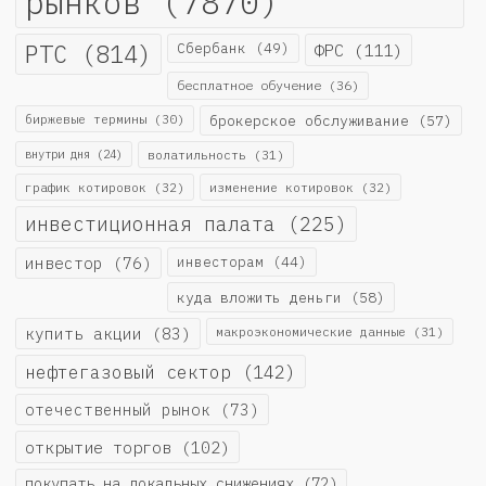
рынков
(7870)
РТС
(814)
Сбербанк
(49)
ФРС
(111)
бесплатное обучение
(36)
биржевые термины
(30)
брокерское обслуживание
(57)
внутри дня
(24)
волатильность
(31)
график котировок
(32)
изменение котировок
(32)
инвестиционная палата
(225)
инвестор
(76)
инвесторам
(44)
куда вложить деньги
(58)
купить акции
(83)
макроэкономические данные
(31)
нефтегазовый сектор
(142)
отечественный рынок
(73)
открытие торгов
(102)
покупать на локальных снижениях
(72)