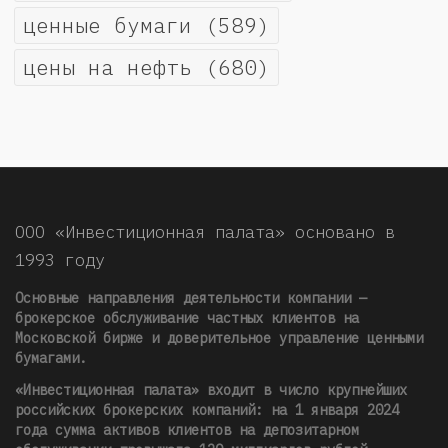
ценные бумаги
(589)
цены на нефть
(680)
ООО «Инвестиционная палата» основано в
1993 году
Основные направления деятельности компании —
брокерское обслуживание частных клиентов на
Московской бирже и доверительное управление ценными
бумагами.
«Инвестиционная палата» входит в число крупнейших
российских брокерских компаний: на 1 января 2024
года сумма активов клиентов на депозитарном