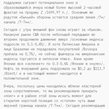
поддержки сыграет потенциальное окно и
образовавшийся вчера новый более высокий 2-часовой
фрактал на продажу Z /1699,97 п./. Основным же
редутом «бычьей» обороны остаётся средняя линия /7*/
канала /7-7**/.
Сегодня с утра внешний фон снова играет за «быков».
Накануне рынки США после небольшой передышки во
вторник продолжили движение вверх /основные индексы
подросли по 0,1-0,4%/. И хотя Латинская Америка в
лице Бразилии не порадовала покупателей /Bovespa
припала на 0,7%/, но сейчас фьючерсы на американские
индексы торгуются в неплохом плюсе. Азия кроме
Японии вся «зеленеет» по 0.3-0.6% /Япония в «нуле»/.
Нефть за вчерашний день подорожала на $0,2 до $113,7
/Brent/ и в настоящий момент находится в
положительной зоне.
Вчера, поскольку цены находились вблизи кластерной
зоны сопротивления, то мы рекомендовали прикрыть
«лонг» и в районе этой зоны искать момент для
открытия короткой позиции со «стопом» чуть выше
верхней границы канала /7-7**/. Сегодня рекомендацию