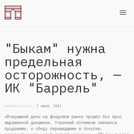
Toggl
"Быкам" нужна
navig
предельная
осторожность, —
ИК "Баррель"
,
Администратор
7 июля, 2011
«Вчерашний день на фондовом рынке прошёл без ярко
выраженной динамики. Утренний оптимизм сменился
продажами, к обеду перешедшими в покупки,