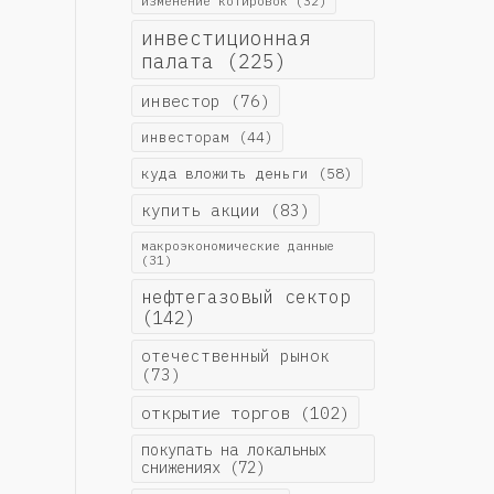
изменение котировок
(32)
инвестиционная
палата
(225)
инвестор
(76)
инвесторам
(44)
куда вложить деньги
(58)
купить акции
(83)
макроэкономические данные
(31)
нефтегазовый сектор
(142)
отечественный рынок
(73)
открытие торгов
(102)
покупать на локальных
снижениях
(72)