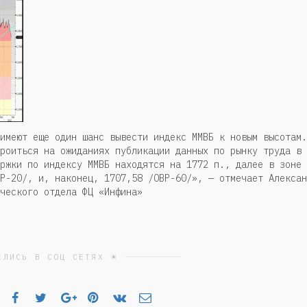
имеют еще один шанс вывести индекс ММВБ к новым высотам.
роиться на ожиданиях публикации данных по рынку труда в
ржки по индексу ММВБ находятся на 1772 п., далее в зоне
Р-20/, и, наконец, 1707,58 /ОВР-60/», — отмечает Алексан
ческого отдела ФЦ «Инфина»
ЕЛИСЬ В СОЦ СЕТЯХ ☀