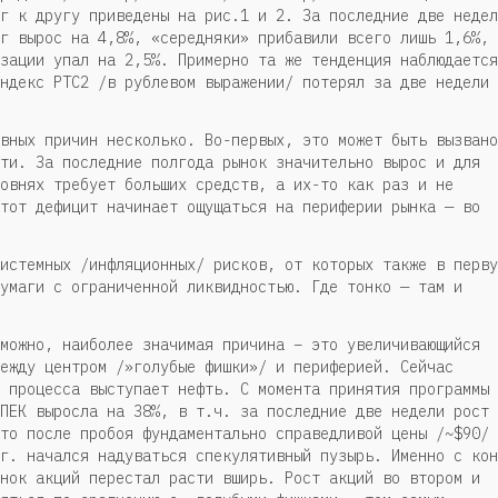
г к другу приведены на рис.1 и 2. За последние две недел
г вырос на 4,8%, «середняки» прибавили всего лишь 1,6%, 
зации упал на 2,5%. Примерно та же тенденция наблюдается
ндекс РТС2 /в рублевом выражении/ потерял за две недели
вных причин несколько. Во-первых, это может быть вызвано
ти. За последние полгода рынок значительно вырос и для
овнях требует больших средств, а их-то как раз и не
тот дефицит начинает ощущаться на периферии рынка — во
истемных /инфляционных/ рисков, от которых также в перву
умаги с ограниченной ликвидностью. Где тонко — там и
можно, наиболее значимая причина – это увеличивающийся
ежду центром /»голубые фишки»/ и периферией. Сейчас
 процесса выступает нефть. С момента принятия программы
ПЕК выросла на 38%, в т.ч. за последние две недели рост
то после пробоя фундаментально справедливой цены /~$90/ 
г. начался надуваться спекулятивный пузырь. Именно с кон
нок акций перестал расти вширь. Рост акций во втором и