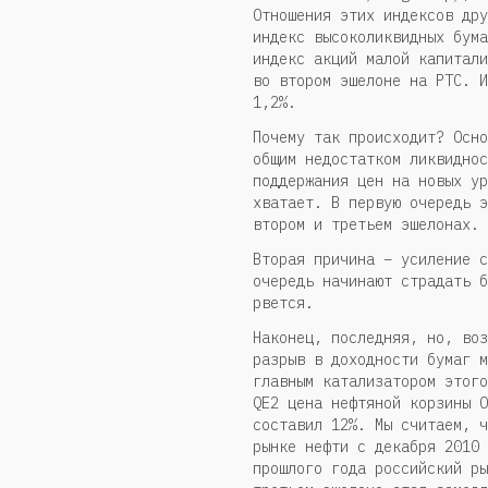
Отношения этих индексов дру
индекс высоколиквидных бума
индекс акций малой капитали
во втором эшелоне на РТС. И
1,2%.
Почему так происходит? Осно
общим недостатком ликвиднос
поддержания цен на новых ур
хватает. В первую очередь э
втором и третьем эшелонах.
Вторая причина – усиление с
очередь начинают страдать б
рвется.
Наконец, последняя, но, воз
разрыв в доходности бумаг м
главным катализатором этого
QE2 цена нефтяной корзины О
составил 12%. Мы считаем, ч
рынке нефти с декабря 2010 
прошлого года российский ры