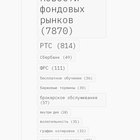
фондовых
рынков
(7870)
РТС
(814)
Сбербанк
(49)
ФРС
(111)
бесплатное обучение
(36)
биржевые термины
(30)
брокерское обслуживание
(57)
внутри дня
(24)
волатильность
(31)
график котировок
(32)