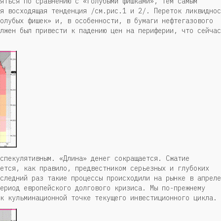
яться по сравнению с «голубыми фишками», тем самым
я восходящая тенденция /см.рис.1 и 2/. Переток ликвиднос
олубых фишек» и, в особенности, в бумаги нефтегазового
лжен был привести к падению цен на периферии, что сейчас
спекулятивным. «Длина» денег сокращается. Сжатие
ется, как правило, предвестником серьезных и глубоких
следний раз такие процессы происходили на рынке в апреле
ериод европейского долгового кризиса. Мы по-прежнему
к кульминационной точке текущего инвестиционного цикла.