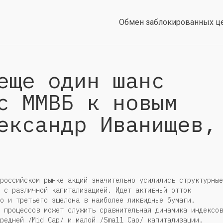
Обмен заблокированных ц
еще один шанс
с ММВБ к новым
ександр Иванищев,
российском рынке акций значительно усилились структурные
 с различной капитализацией. Идет активный отток
о и третьего эшелона в наиболее ликвидные бумаги.
 процессов может служить сравнительная динамика индексов
редней /Mid Cap/ и малой /Small Cap/ капитализации.