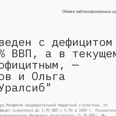
Обмен заблокированных ц
веден с дефицитом
% ВВП, а в текуще
официтным, —
ов и Ольга
Уралсиб"
ра Минфином предварительной бюджетной статистике, по
фицит сократился до 3,9% ВВП c 5,9% в 2009 г. Показатель
ервоначальных бюджетных проектировок /5,3% ВВП/. Мы