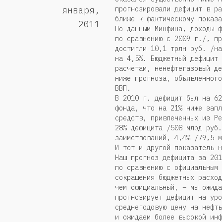
прогнозировали дефицит в ра
января,
ближе к фактическому показа
2011
По данным Минфина, доходы ф
по сравнению с 2009 г./, пр
достигли 10,1 трлн руб. /на
на 4,5%. Бюджетный дефицит 
расчетам, ненефтегазовый де
ниже прогноза, объявленного
ВВП.
В 2010 г. дефицит был на 62
фонда, что на 21% ниже запл
средств, привлеченных из Ре
28% дефицита /508 млрд руб.
заимствований, 4,4% /79,5 м
И тот и другой показатель н
Наш прогноз дефицита за 201
по сравнению с официальным 
сокращения бюджетных расход
чем официальный, – мы ожида
прогнозирует дефицит на уро
среднегодовую цену на нефть
и ожидаем более высокой инф