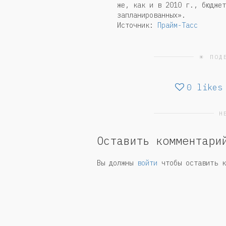
же, как и в 2010 г., бюджет
запланированных».
Источник:
Прайм-Тасс
☀ ПОД
0
likes
Н
Оставить комментари
Вы должны
войти
чтобы оставить к