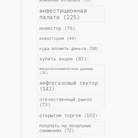
изменение котировок
(32)
инвестиционная
палата
(225)
инвестор
(76)
инвесторам
(44)
куда вложить деньги
(58)
купить акции
(83)
макроэкономические данные
(31)
нефтегазовый сектор
(142)
отечественный рынок
(73)
открытие торгов
(102)
покупать на локальных
снижениях
(72)