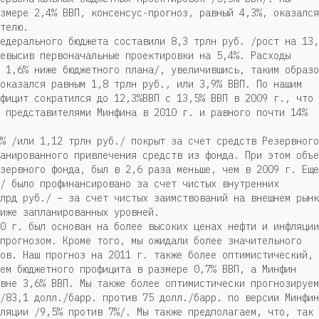
змере 2,4% ВВП, консенсус-прогноз, равный 4,3%, оказался
телю.
едерального бюджета составили 8,3 трлн руб. /рост на 13,
евысив первоначальные проектировки на 5,4%. Расходы
 1,6% ниже бюджетного плана/, увеличившись, таким образо
оказался равным 1,8 трлн руб., или 3,9% ВВП. По нашим
фицит сократился до 12,3%ВВП с 13,5% ВВП в 2009 г., что
 представителями Минфина в 2010 г. и равного почти 14%
% /или 1,12 трлн руб./ покрыт за счет средств Резервного
анированного привлечения средств из фонда. При этом объе
зервного фонда, был в 2,6 раза меньше, чем в 2009 г. Еще
/ было профинансировано за счет чистых внутренних
лрд руб./ – за счет чистых заимствований на внешнем рынк
иже запланированных уровней.
0 г. был основан на более высоких ценах нефти и инфляции
прогнозом. Кроме того, мы ожидали более значительного
ов. Наш прогноз на 2011 г. также более оптимистический,
ем бюджетного профицита в размере 0,7% ВВП, а Минфин
вне 3,6% ВВП. Мы также более оптимистически прогнозируем
/83,1 долл./барр. против 75 долл./барр. по версии Минфин
ляции /9,5% против 7%/. Мы также предполагаем, что, так