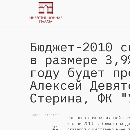
Бюджет-2010 с
в размере 3,9
году будет пр
Алексей Девят
Стерина, ФК "
Администратор
Согласно опубликованной вче
,
итогам 2010 г. бюджетный де
21
оказался существенно ниже п