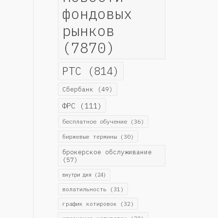
фондовых
рынков
(7870)
РТС
(814)
Сбербанк
(49)
ФРС
(111)
бесплатное обучение
(36)
биржевые термины
(30)
брокерское обслуживание
(57)
внутри дня
(24)
волатильность
(31)
график котировок
(32)