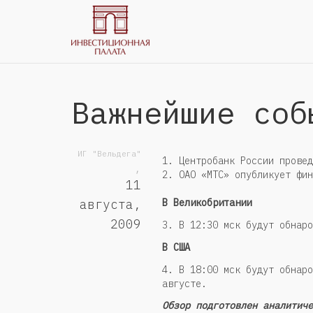
Важнейшие соб
ИГ "Вельдега"
1. Центробанк России провед
,
2. ОАО «МТС» опубликует фин
11
В Великобритании
августа,
2009
3. В 12:30 мск будут обнаро
В США
4. В 18:00 мск будут обнаро
августе.
Обзор подготовлен аналитиче