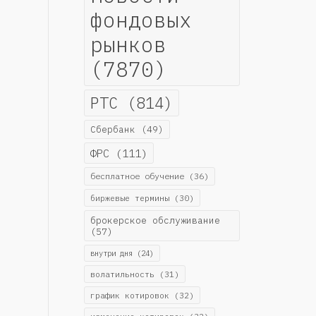
фондовых
рынков
(7870)
РТС
(814)
Сбербанк
(49)
ФРС
(111)
бесплатное обучение
(36)
биржевые термины
(30)
брокерское обслуживание
(57)
внутри дня
(24)
волатильность
(31)
график котировок
(32)