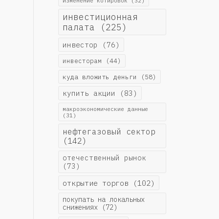
изменение котировок
(32)
инвестиционная
палата
(225)
инвестор
(76)
инвесторам
(44)
куда вложить деньги
(58)
купить акции
(83)
макроэкономические данные
(31)
нефтегазовый сектор
(142)
отечественный рынок
(73)
открытие торгов
(102)
покупать на локальных
снижениях
(72)