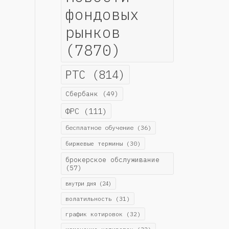
фондовых
рынков
(7870)
РТС
(814)
Сбербанк
(49)
ФРС
(111)
бесплатное обучение
(36)
биржевые термины
(30)
брокерское обслуживание
(57)
внутри дня
(24)
волатильность
(31)
график котировок
(32)