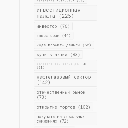
изменение котировок
(32)
инвестиционная
палата
(225)
инвестор
(76)
инвесторам
(44)
куда вложить деньги
(58)
купить акции
(83)
макроэкономические данные
(31)
нефтегазовый сектор
(142)
отечественный рынок
(73)
открытие торгов
(102)
покупать на локальных
снижениях
(72)