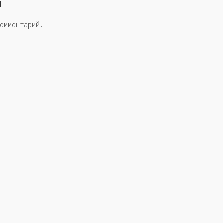
й
омментарий.