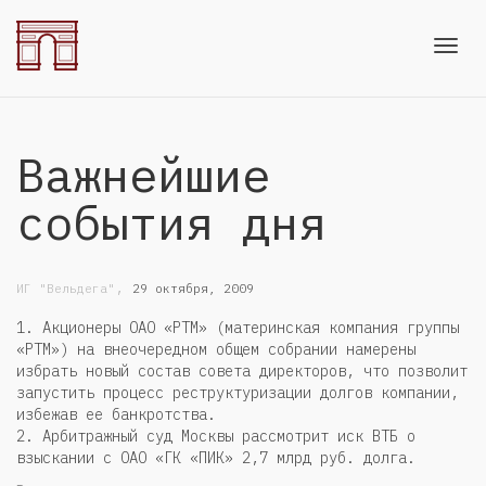
Toggl
Важнейшие
navig
события дня
,
ИГ "Вельдега"
29 октября, 2009
1. Акционеры ОАО «РТМ» (материнская компания группы
«РТМ») на внеочередном общем собрании намерены
избрать новый состав совета директоров, что позволит
запустить процесс реструктуризации долгов компании,
избежав ее банкротства.
2. Арбитражный суд Москвы рассмотрит иск ВТБ о
взыскании с ОАО «ГК «ПИК» 2,7 млрд руб. долга.