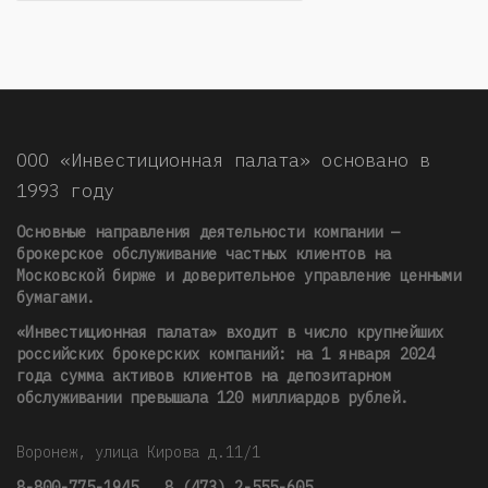
ООО «Инвестиционная палата» основано в
1993 году
Основные направления деятельности компании —
брокерское обслуживание частных клиентов на
Московской бирже и доверительное управление ценными
бумагами.
«Инвестиционная палата» входит в число крупнейших
российских брокерских компаний: на 1 января 2024
года сумма активов клиентов на депозитарном
обслуживании превышала 120 миллиардов рублей
.
Воронеж, улица Кирова д.11/1
8-800-775-1945
,
8 (473) 2-555-605