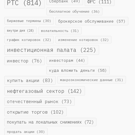
РТС
(814)
Сбербанк
(49)
ФРС
(111)
бесплатное обучение
(36)
биржевые термины
(30)
брокерское обслуживание
(57)
внутри дня
(24)
волатильность
(31)
график котировок
(32)
изменение котировок
(32)
инвестиционная палата
(225)
инвестор
(76)
инвесторам
(44)
куда вложить деньги
(58)
купить акции
(83)
макроэкономические данные
(31)
нефтегазовый сектор
(142)
отечественный рынок
(73)
открытие торгов
(102)
покупать на локальных снижениях
(72)
продать акции
(30)