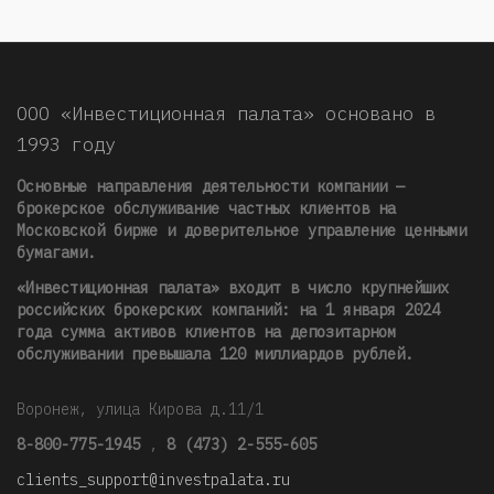
ООО «Инвестиционная палата» основано в
1993 году
Основные направления деятельности компании —
брокерское обслуживание частных клиентов на
Московской бирже и доверительное управление ценными
бумагами.
«Инвестиционная палата» входит в число крупнейших
российских брокерских компаний: на 1 января 2024
года сумма активов клиентов на депозитарном
обслуживании превышала 120 миллиардов рублей
.
Воронеж, улица Кирова д.11/1
8-800-775-1945
,
8 (473) 2-555-605
clients_support@investpalata.ru