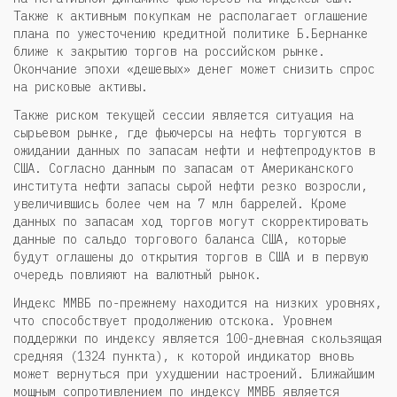
Также к активным покупкам не располагает оглашение
плана по ужесточению кредитной политике Б.Бернанке
ближе к закрытию торгов на российском рынке.
Окончание эпохи «дешевых» денег может снизить спрос
на рисковые активы.
Также риском текущей сессии является ситуация на
сырьевом рынке, где фьючерсы на нефть торгуются в
ожидании данных по запасам нефти и нефтепродуктов в
США. Согласно данным по запасам от Американского
института нефти запасы сырой нефти резко возросли,
увеличившись более чем на 7 млн баррелей. Кроме
данных по запасам ход торгов могут скорректировать
данные по сальдо торгового баланса США, которые
будут оглашены до открытия торгов в США и в первую
очередь повлияют на валютный рынок.
Индекс ММВБ по-прежнему находится на низких уровнях,
что способствует продолжению отскока. Уровнем
поддержки по индексу является 100-дневная скользящая
средняя (1324 пункта), к которой индикатор вновь
может вернуться при ухудшении настроений. Ближайшим
мощным сопротивлением по индексу ММВБ является