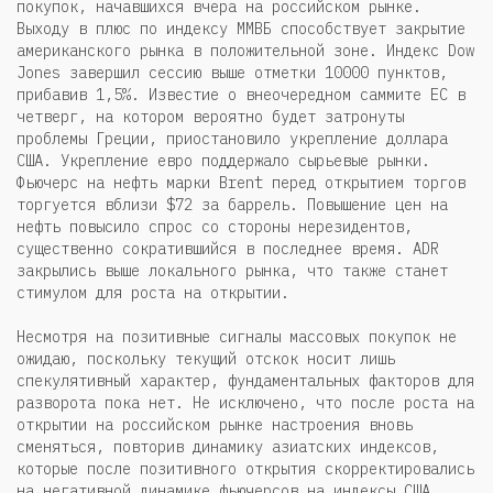
покупок, начавшихся вчера на российском рынке.
Выходу в плюс по индексу ММВБ способствует закрытие
американского рынка в положительной зоне. Индекс Dow
Jones завершил сессию выше отметки 10000 пунктов,
прибавив 1,5%. Известие о внеочередном саммите ЕС в
четверг, на котором вероятно будет затронуты
проблемы Греции, приостановило укрепление доллара
США. Укрепление евро поддержало сырьевые рынки.
Фьючерс на нефть марки Brent перед открытием торгов
торгуется вблизи $72 за баррель. Повышение цен на
нефть повысило спрос со стороны нерезидентов,
существенно сократившийся в последнее время. ADR
закрылись выше локального рынка, что также станет
стимулом для роста на открытии.
Несмотря на позитивные сигналы массовых покупок не
ожидаю, поскольку текущий отскок носит лишь
спекулятивный характер, фундаментальных факторов для
разворота пока нет. Не исключено, что после роста на
открытии на российском рынке настроения вновь
сменяться, повторив динамику азиатских индексов,
которые после позитивного открытия скорректировались
на негативной динамике фьючерсов на индексы США.