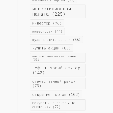
изменение котировок
(32)
инвестиционная
палата
(225)
инвестор
(76)
инвесторам
(44)
куда вложить деньги
(58)
купить акции
(83)
макроэкономические данные
(31)
нефтегазовый сектор
(142)
отечественный рынок
(73)
открытие торгов
(102)
покупать на локальных
снижениях
(72)