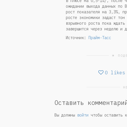
в плюсе на 0,5-1%/, после ч
ожидании выхода данных по В
рост показателя на 3,3%, пр
росте экономики задаст тон 
взрывного роста пока ждать 
завершится через неделю и д
Источник:
Прайм-Тасс
☀ ПОД
0
likes
Н
Оставить комментари
Вы должны
войти
чтобы оставить к