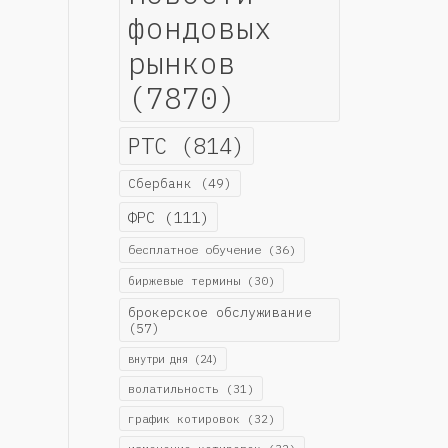
фондовых
рынков
(7870)
РТС
(814)
Сбербанк
(49)
ФРС
(111)
бесплатное обучение
(36)
биржевые термины
(30)
брокерское обслуживание
(57)
внутри дня
(24)
волатильность
(31)
график котировок
(32)