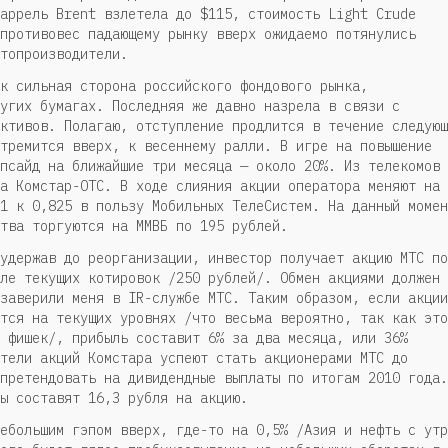
аррель Brent взлетела до $115, стоимость Light Crude
противовес падающему рынку вверх ожидаемо потянулись
топроизводители.
к сильная сторона российского фондового рынка,
угих бумагах. Последняя же давно назрела в связи с
ктивов. Полагаю, отступление продлится в течение следующ
тремится вверх, к весеннему ралли. В игре на повышение
псайд на ближайшие три месяца — около 20%. Из телекомов
а Комстар-ОТС. В ходе слияния акции оператора меняют на
1 к 0,825 в пользу Мобильных ТелеСистем. На данный момен
тва торгуются на ММВБ по 195 рублей.
удержав до реорганизации, инвестор получает акцию МТС по
ле текущих котировок /250 рублей/. Обмен акциями должен
заверили меня в IR-службе МТС. Таким образом, если акции
тся на текущих уровнях /что весьма вероятно, так как это
 фишек/, прибыль составит 6% за два месяца, или 36%
тели акций Комстара успеют стать акционерами МТС до
претендовать на дивидендные выплаты по итогам 2010 года.
ы составят 16,3 рубля на акцию.
ебольшим гэпом вверх, где-то на 0,5% /Азия и нефть с утр