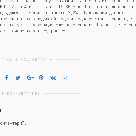
его будет вялое пробуксовывание на небольших оборотах в
ВП США за 4-й квартал в 16.30 мск. Прогноз предполагает
едыдущее значение составило 3,2%. Публикация данных о
торгам начала следующей недели, однако стоит помнить, чт
не следует – коррекция еще не окончена. Полагаю, что она
аст начало весеннему ралли».
ЕЛИСЬ В СОЦ СЕТЯХ ☀
ЕТ КОММЕНТАРИЕВ
й
омментарий.