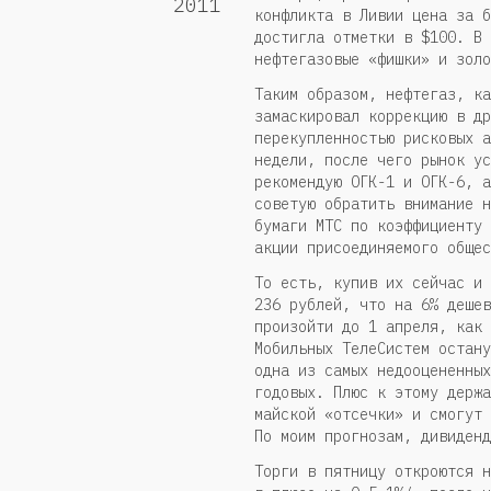
2011
конфликта в Ливии цена за б
достигла отметки в $100. В 
нефтегазовые «фишки» и золо
Таким образом, нефтегаз, ка
замаскировал коррекцию в др
перекупленностью рисковых а
недели, после чего рынок ус
рекомендую ОГК-1 и ОГК-6, а
советую обратить внимание н
бумаги МТС по коэффициенту 
акции присоединяемого общес
То есть, купив их сейчас и 
236 рублей, что на 6% дешев
произойти до 1 апреля, как 
Мобильных ТелеСистем остану
одна из самых недооцененных
годовых. Плюс к этому держа
майской «отсечки» и смогут 
По моим прогнозам, дивиденд
Торги в пятницу откроются н