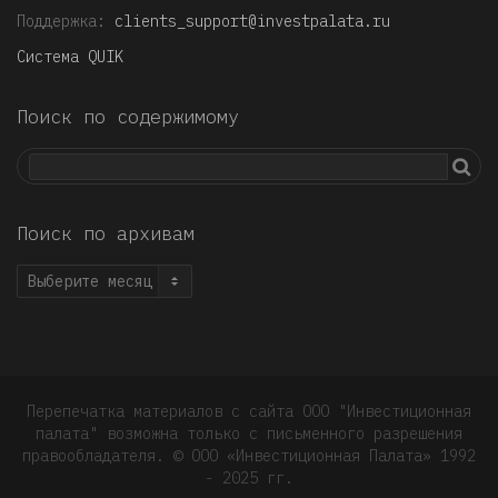
Поддержка:
clients_support@investpalata.ru
Система QUIK
Поиск по содержимому
Поиск по архивам
Поиск
по
архивам
Перепечатка материалов с сайта ООО "Инвестиционная
палата" возможна только с письменного разрешения
правообладателя. © OOO «Инвестиционная Палата» 1992
- 2025 гг.