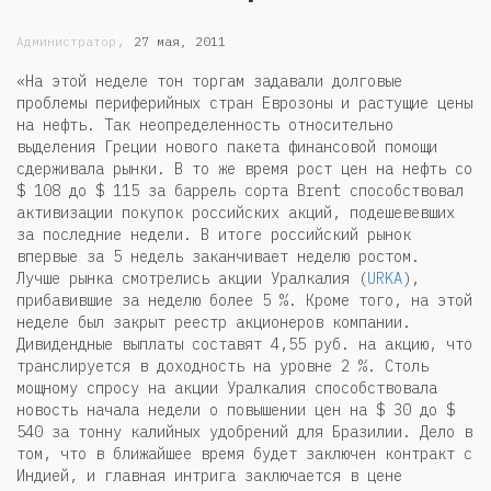
,
Администратор
27 мая, 2011
«На этой неделе тон торгам задавали долговые
проблемы периферийных стран Еврозоны и растущие цены
на нефть. Так неопределенность относительно
выделения Греции нового пакета финансовой помощи
сдерживала рынки. В то же время рост цен на нефть со
$ 108 до $ 115 за баррель сорта Brent способствовал
активизации покупок российских акций, подешевевших
за последние недели. В итоге российский рынок
впервые за 5 недель заканчивает неделю ростом.
Лучше рынка смотрелись акции Уралкалия (
URKA
),
прибавившие за неделю более 5 %. Кроме того, на этой
неделе был закрыт реестр акционеров компании.
Дивидендные выплаты составят 4,55 руб. на акцию, что
транслируется в доходность на уровне 2 %. Столь
мощному спросу на акции Уралкалия способствовала
новость начала недели о повышении цен на $ 30 до $
540 за тонну калийных удобрений для Бразилии. Дело в
том, что в ближайшее время будет заключен контракт с
Индией, и главная интрига заключается в цене