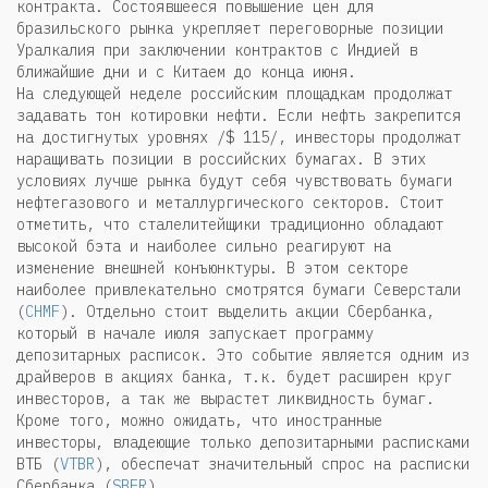
контракта. Состоявшееся повышение цен для
бразильского рынка укрепляет переговорные позиции
Уралкалия при заключении контрактов с Индией в
ближайшие дни и с Китаем до конца июня.
На следующей неделе российским площадкам продолжат
задавать тон котировки нефти. Если нефть закрепится
на достигнутых уровнях /$ 115/, инвесторы продолжат
наращивать позиции в российских бумагах. В этих
условиях лучше рынка будут себя чувствовать бумаги
нефтегазового и металлургического секторов. Стоит
отметить, что сталелитейщики традиционно обладают
высокой бэта и наиболее сильно реагируют на
изменение внешней конъюнктуры. В этом секторе
наиболее привлекательно смотрятся бумаги Северстали
(
CHMF
). Отдельно стоит выделить акции Сбербанка,
который в начале июля запускает программу
депозитарных расписок. Это событие является одним из
драйверов в акциях банка, т.к. будет расширен круг
инвесторов, а так же вырастет ликвидность бумаг.
Кроме того, можно ожидать, что иностранные
инвесторы, владеющие только депозитарными расписками
ВТБ (
VTBR
), обеспечат значительный спрос на расписки
Сбербанка (
SBER
).