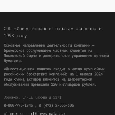
ООО «Инвестиционная палата» основано в
1993 году
Основные направления деятельности компании —
брокерское обслуживание частных клиентов на
Московской бирже и доверительное управление ценными
бумагами.
«Инвестиционная палата» входит в число крупнейших
российских брокерских компаний: на 1 января 2024
года сумма активов клиентов на депозитарном
обслуживании превышала 120 миллиардов рублей
.
Воронеж, улица Кирова д.11/1
8-800-775-1945
,
8 (473) 2-555-605
clients_support@investpalata.ru