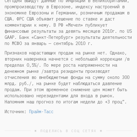
Сегодня выйдут данные по инфляции в Великобритании,
промпроизводству в Еврозоне, индексу настроений в
экономике Еврозоны и Германии, розничным продажам в
США. ФРС США объявит решение по ставке и даст
комментарии к нему. В РФ «Мечел» публикует
финансовые результаты за девять месяцев 2010г. по US
GAAP. Банк «Санкт-Петербург» результаты деятельности
по МСФО за январь — сентябрь 2010 г.
Признаков нарастающих продаж на рынке нет. Однако,
вторник наверняка начнется с небольшой коррекции /в
пределах 0,5%/. По мере роста напряженности на
денежном рынке /завтра резиденты производят
отчисления во внебюджетные фонды на сумму около 300
млрд. руб./, на рынке будет наблюдаться давление
продаж. При этом временное снижение цен может быть
использовано нерезидентами для входа в рынок.
Напомним наш прогноз по итогам недели до +3 проц”.
Источник:
Прайм-Тасс
☀ ПОДЕЛИСЬ В СОЦ СЕТЯХ ☀