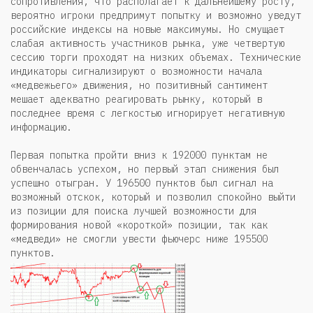
сопротивления, что располагает к дальнейшему росту,
вероятно игроки предпримут попытку и возможно уведут
российские индексы на новые максимумы. Но смущает
слабая активность участников рынка, уже четвертую
сессию торги проходят на низких объемах. Технические
индикаторы сигнализируют о возможности начала
«медвежьего» движения, но позитивный сантимент
мешает адекватно реагировать рынку, который в
последнее время с легкостью игнорирует негативную
информацию.
Первая попытка пройти вниз к 192000 пунктам не
обвенчалась успехом, но первый этап снижения был
успешно отыгран. У 196500 пунктов был сигнал на
возможный отскок, который и позволил спокойно выйти
из позиции для поиска лучшей возможности для
формирования новой «короткой» позиции, так как
«медведи» не смогли увести фьючерс ниже 195500
пунктов.