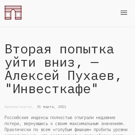
Toggl
Вторая попытка
navig
уйти вниз, —
Алексей Пухаев,
"Инвесткафе"
,
Администратор
31 марта, 2011
Российские индексы полностью отыграли недавние
потери, вернувшись к своим максимальным значениям.
Практически по всем «голубым фишкам» пробиты уровни