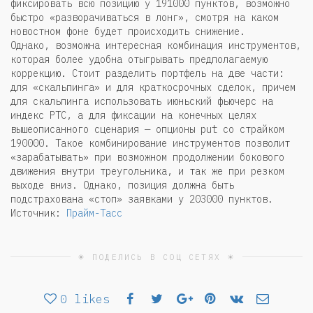
фиксировать всю позицию у 191000 пунктов, возможно
быстро «разворачиваться в лонг», смотря на каком
новостном фоне будет происходить снижение.
Однако, возможна интересная комбинация инструментов,
которая более удобна отыгрывать предполагаемую
коррекцию. Стоит разделить портфель на две части:
для «скальпинга» и для краткосрочных сделок, причем
для скальпинга использовать июньский фьючерс на
индекс РТС, а для фиксации на конечных целях
вышеописанного сценария — опционы put со страйком
190000. Такое комбинирование инструментов позволит
«зарабатывать» при возможном продолжении бокового
движения внутри треугольника, и так же при резком
выходе вниз. Однако, позиция должна быть
подстрахована «стоп» заявками у 203000 пунктов.
Источник:
Прайм-Тасс
☀ ПОДЕЛИСЬ В СОЦ СЕТЯХ ☀
0
likes