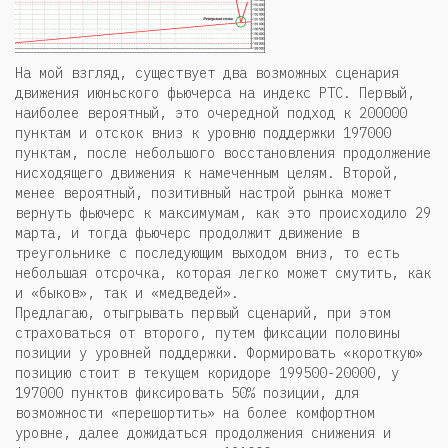
На мой взгляд, существует два возможных сценария
движения июньского фьючерса на индекс РТС. Первый,
наиболее вероятный, это очередной подход к 200000
пунктам и отскок вниз к уровню поддержки 197000
пунктам, после небольшого восстановления продолжение
нисходящего движения к намеченным целям. Второй,
менее вероятный, позитивный настрой рынка может
вернуть фьючерс к максимумам, как это происходило 29
марта, и тогда фьючерс продолжит движение в
треугольнике с последующим выходом вниз, то есть
небольшая отсрочка, которая легко может смутить, как
и «быков», так и «медведей».
Предлагаю, отыгрывать первый сценарий, при этом
страховаться от второго, путем фиксации половины
позиции у уровней поддержки. Формировать «короткую»
позицию стоит в текущем коридоре 199500-20000, у
197000 пунктов фиксировать 50% позиции, для
возможности «перешортить» на более комфортном
уровне, далее дожидаться продолжения снижения и