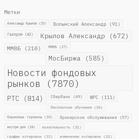
Метки
Александр Крылов
(25)
Волынский Александр
(91)
Крылов Александр
(672)
Газпром
(42)
ММВБ
(210)
ММВБ
(27)
МосБиржа
(585)
Новости фондовых
рынков
(7870)
РТС
(814)
Сбербанк
(49)
ФРС
(111)
бесплатное обучение
(36)
биржевые термины
(30)
брокерское обслуживание
(57)
внутри дня
(24)
волатильность
(31)
график котировок
(32)
изменение котировок
(32)