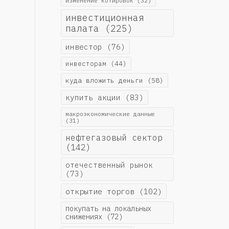
изменение котировок
(32)
инвестиционная
палата
(225)
инвестор
(76)
инвесторам
(44)
куда вложить деньги
(58)
купить акции
(83)
макроэкономические данные
(31)
нефтегазовый сектор
(142)
отечественный рынок
(73)
открытие торгов
(102)
покупать на локальных
снижениях
(72)