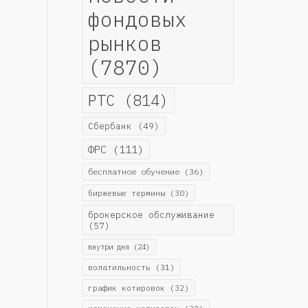
фондовых
рынков
(7870)
РТС
(814)
Сбербанк
(49)
ФРС
(111)
бесплатное обучение
(36)
биржевые термины
(30)
брокерское обслуживание
(57)
внутри дня
(24)
волатильность
(31)
график котировок
(32)