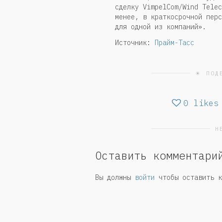
сделку VimpelCom/Wind Telec
менее, в краткосрочной перс
для одной из компаний».
Источник:
Прайм-Тасс
☀ ПОД
0
likes
Н
Оставить комментари
Вы должны
войти
чтобы оставить к