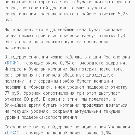
последние два торговых часа в бумаги эмитента пришел
спрос, позволивший достичь текущего уровня
сопротивления, расположенного в районе отметки 5,25
руб.
Мы полагаем, что в дальнейшем цена бумаг компании
снова сможет пройти исторически важную отметку 5,3
руб., после чего возьмёт курс на обновление
максимумов.
В лидерах снижения можно наблюдать акции Ростелекома
(
RTKM
), теряющие около 0,7% от вчерашнего закрытия.
Интерес к бумагам компании был потерян после того,
как компания не приняла обещанную дивидендную
политику, и с середины ноября бумаги компании
перешли в «боковик», имея уровнем поддержки отметку
77 руб. Уровнем сопротивления при этом выступает
отметка 80 руб. В связи с этим, мы полагаем, в
ближайшее время бумаги компании продолжат двигаться
на текущих уровнях, сохраняя актуальными текущие
уровни поддержки-сопротивления.
Сохранили свои аутсайдерские позиции акции Уралкалия
(
URKA
), теряющие на данный момент около 1,9%.