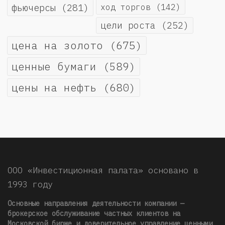
фьючерсы
(281)
ход торгов
(142)
цели роста
(252)
цена на золото
(675)
ценные бумаги
(589)
цены на нефть
(680)
ООО «Инвестиционная палата» основано в
1993 году
Основные направления деятельности компании —
брокерское обслуживание частных клиентов на
Московской бирже и доверительное управление ценными