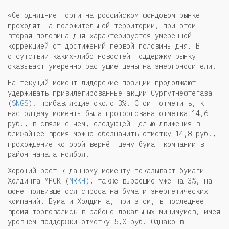
«Сегодняшние торги на российском фондовом рынке
проходят на положительной территории, при этом
вторая половина дня характеризуется умеренной
коррекцией от достижений первой половины дня. В
отсутствии каких-либо новостей поддержку рынку
оказывают умеренно растущие цены на энергоносители.
На текущий момент лидерские позиции продолжают
удерживать привилегированные акции Сургутнефтегаза
(
SNGS
), прибавляющие около 3%. Стоит отметить, к
настоящему моменты была проторгована отметка 14,6
руб., в связи с чем, следующей целью движения в
ближайшее время можно обозначить отметку 14,8 руб.,
прохождение которой вернёт цену бумаг компании в
район начала ноября.
Хороший рост к данному моменту показывают бумаги
Холдинга МРСК (
MRKH
), также выросшие уже на 3%, на
фоне появившегося спроса на бумаги энергетических
компаний. Бумаги Холдинга, при этом, в последнее
время торговались в районе локальных минимумов, имея
уровнем поддержки отметку 5,0 руб. Однако в