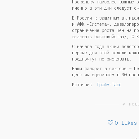
Поскольку наиболее важные э
именно в эти дни следует ож
В России к защитным активам
и АФК «Система», девелоперо
ограничение роста цен на пр
вызывать беспокойства/, ОГК
С начала года акции золотор
первые дни этой недели можн
предпочтут не рисковать.
Наши фаворит в секторе – Пе
цены мы оцениваем в 30 проц
Источник:
Прайм-Тасс
☀ ПОД
0
likes