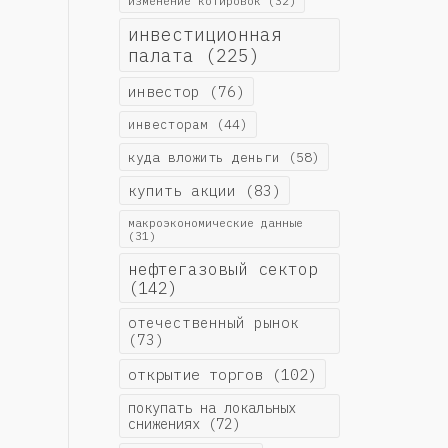
изменение котировок
(32)
инвестиционная
палата
(225)
инвестор
(76)
инвесторам
(44)
куда вложить деньги
(58)
купить акции
(83)
макроэкономические данные
(31)
нефтегазовый сектор
(142)
отечественный рынок
(73)
открытие торгов
(102)
покупать на локальных
снижениях
(72)