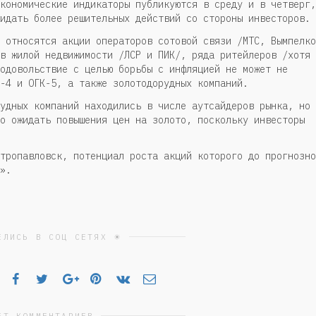
кономические индикаторы публикуются в среду и в четверг,
идать более решительных действий со стороны инвесторов.
 относятся акции операторов сотовой связи /МТС, Вымпелко
в жилой недвижимости /ЛСР и ПИК/, ряда ритейлеров /хотя
одовольствие с целью борьбы с инфляцией не может не
-4 и ОГК-5, а также золотодорудных компаний.
удных компаний находились в числе аутсайдеров рынка, но 
о ожидать повышения цен на золото, поскольку инвесторы
тропавловск, потенциал роста акций которого до прогнозно
».
ЕЛИСЬ В СОЦ СЕТЯХ ☀