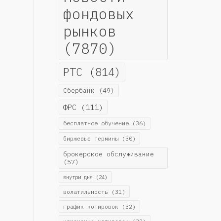
фондовых
рынков
(7870)
РТС
(814)
Сбербанк
(49)
ФРС
(111)
бесплатное обучение
(36)
биржевые термины
(30)
брокерское обслуживание
(57)
внутри дня
(24)
волатильность
(31)
график котировок
(32)