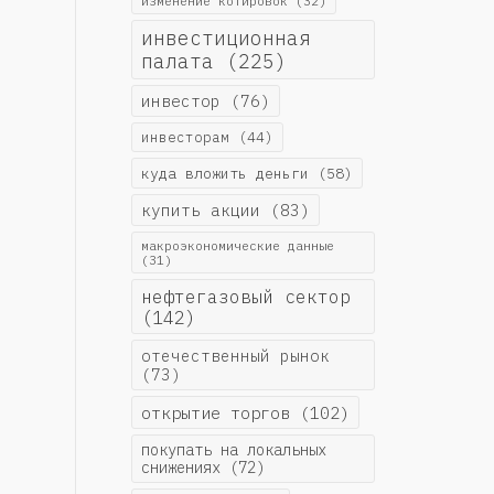
изменение котировок
(32)
инвестиционная
палата
(225)
инвестор
(76)
инвесторам
(44)
куда вложить деньги
(58)
купить акции
(83)
макроэкономические данные
(31)
нефтегазовый сектор
(142)
отечественный рынок
(73)
открытие торгов
(102)
покупать на локальных
снижениях
(72)