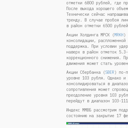
отметки 6800 рублей, где пр
После выхода хорошего объем
Технически сейчас напрашива
тренду. В случае пробоя лин
в район отметки 6500 рублей
Акции Холдинга МРСК (
MRKH
)
консолидации, распложенной 
поддержка. При условии удер
наверх в район отметок 5.3-
коррекционного снижения. Пр
движения может стать уровен
Акции Сбербанка (
SBER
) по-п
уровне 103 рубля. Однако и 
консолидироваться в диапазо
сопротивления может спровоц
преодоление уровня 103 рубл
перейдут в диапазон 103-111
Индекс ММВБ рассмотрим подр
состоянию на закрытие 17 фе