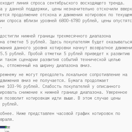
оходит линия спроса сентябрьского восходящего тренда.
а у данной поддержки, цены незначительно отскочили вверх
ется продолжение отскока и движения котировок по текущем
ии спроса вблизи уровней 6800-6780 рублей, цены опустятс
.
 достигли нижней границы трехмесячного диапазона
на отметке 5 рублей. Здесь покупателям будет оказываться
жания данного уровня котировки начнут возвратное движени
5.5 рублей. Пробой отметки 5 рублей приведет к развитию
и таком сценарии развития событий технической целью
ь, отложенный на ширину диапазона вниз.
режнему не могут преодолеть локальное сопротивление на
движения вниз не получается. Бумага продолжает
не 103-96 рублей. Слабость покупателей у описанного
ировать снижение к нижней границе диапазона. Уверенное
я позволит котировкам идти выше. В этом случае цены
 рублей.
обнее. Ниже представлен часовой график котировок по
враля.