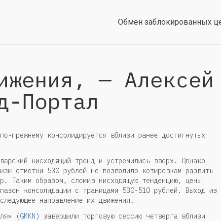
Обмен заблокированных ц
ижения, — Алексей
д-Портал
по-прежнему консолидируется вблизи ранее достигнутых
варский нисходящий тренд и устремились вверх. Однако
изи отметки 530 рублей не позволило котировкам развить
р. Таким образом, сломив нисходящую тенденцию, цены
пазон консолидации с границами 530-510 рублей. Выход из
следующее направление их движения.
ля» (
GMKN
) завершили торговую сессию четверга вблизи