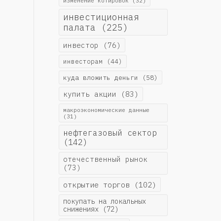
изменение котировок
(32)
инвестиционная
палата
(225)
инвестор
(76)
инвесторам
(44)
куда вложить деньги
(58)
купить акции
(83)
макроэкономические данные
(31)
нефтегазовый сектор
(142)
отечественный рынок
(73)
открытие торгов
(102)
покупать на локальных
снижениях
(72)