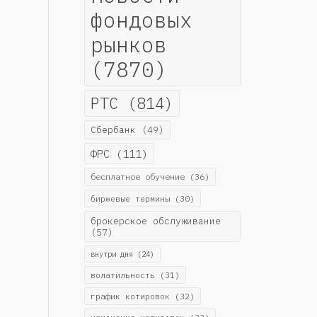
фондовых
рынков
(7870)
РТС
(814)
Сбербанк
(49)
ФРС
(111)
бесплатное обучение
(36)
биржевые термины
(30)
брокерское обслуживание
(57)
внутри дня
(24)
волатильность
(31)
график котировок
(32)