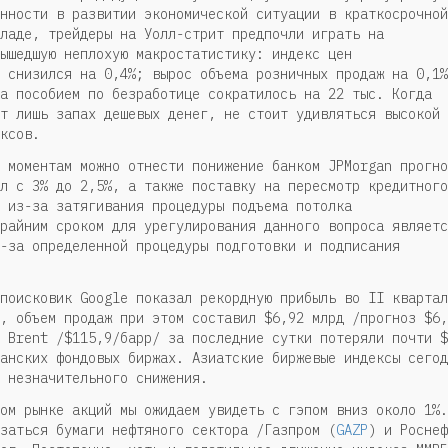
нности в развитии экономической ситуации в краткосрочной
ладе, трейдеры на Уолл-стрит предпочли играть на
ышедшую неплохую макростатистику: индекс цен
 снизился на 0,4%; вырос объема розничных продаж на 0,1%
а пособием по безработице сократилось на 22 тыс. Когда
т лишь запах дешевых денег, не стоит удивляться высокой
ксов.
 моментам можно отнести понижение банком JPMorgan прогно
л с 3% до 2,5%, а также поставку на пересмотр кредитного
 из-за затягивания процедуры подъема потолка
райним сроком для урегулирования данного вопроса являетс
-за определенной процедуры подготовки и подписания
поисковик Google показал рекордную прибыль во II квартал
, объем продаж при этом составил $6,92 млрд /прогноз $6,
 Brent /$115,9/барр/ за последние сутки потеряли почти $
анских фондовых биржах. Азиатские биржевые индексы сегод
 незначительного снижения.
ом рынке акций мы ожидаем увидеть с гэпом вниз около 1%.
заться бумаги нефтяного сектора /Газпром (
GAZP
) и Роснеф