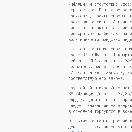
инфляции и отсутствие увере
перспективе. При таком раск
понижение, проигнорировав в
производителей в США в июне
число первичных обращений з
температуру на биржах задае
волатильности фондовых инде
К дополнительным неприятным
роста ВВП США за III кварта
рейтинга США агентством S&P
правительственного долга. К
22 июля, а не 2 августа, из
соответствующего закона.
Крупнейший в мире Интернет-
$8,74/акция /прогноз $7,85/
млрд./. Цены на нефть марки
следуя тенденциям на америк
в основном торгуются в зоне
Открытие торгов на российск
Думаю, под ударом могут ока