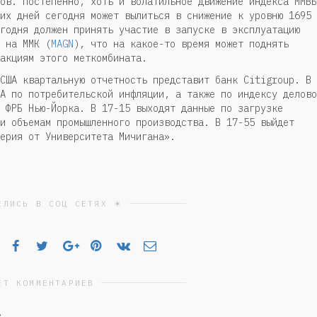
ов. Постепенно, хоть и волатильное движение индекса ММВБ
их дней сегодня может вылиться в снижение к уровню 1695
годня должен принять участие в запуске в эксплуатацию
 на ММК (
MAGN
), что на какое-то время может поднять
акциям этого меткомбината.
США квартальную отчетность представит банк Citigroup. В
А по потребительской инфляции, а также по индексу делово
 ФРБ Нью-Йорка. В 17-15 выходят данные по загрузке
и объемам промышленного производства. В 17-55 выйдет
ерия от Университета Мичигана».
ЕЛИСЬ В СОЦ СЕТЯХ ☀
ЕТ КОММЕНТАРИЕВ