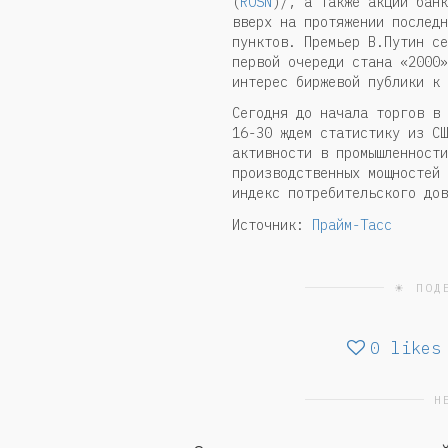
(
ROSN
)/, а также акции банк
вверх на протяжении последн
пунктов. Премьер В.Путин се
первой очереди стана «2000»
интерес биржевой публики к 
Сегодня до начала торгов в 
16-30 ждем статистику из СШ
активности в промышленности
производственных мощностей 
индекс потребительского дов
Источник:
Прайм-Тасс
☀ ПОД
0
likes
Н