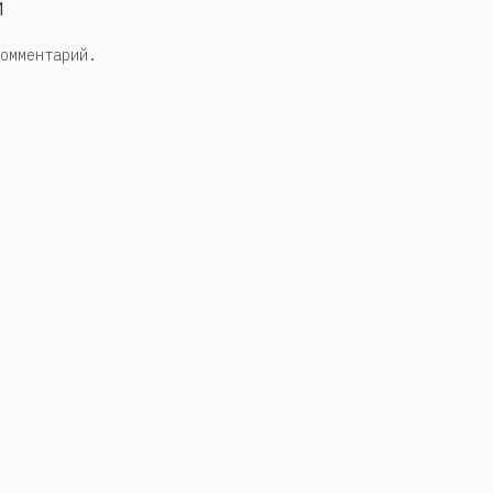
й
омментарий.