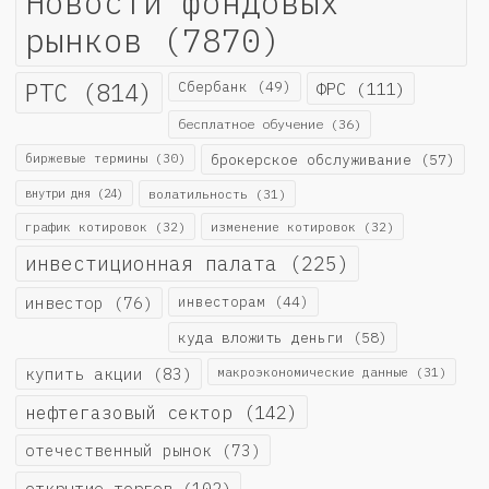
Новости фондовых
рынков
(7870)
РТС
(814)
Сбербанк
(49)
ФРС
(111)
бесплатное обучение
(36)
биржевые термины
(30)
брокерское обслуживание
(57)
внутри дня
(24)
волатильность
(31)
график котировок
(32)
изменение котировок
(32)
инвестиционная палата
(225)
инвестор
(76)
инвесторам
(44)
куда вложить деньги
(58)
купить акции
(83)
макроэкономические данные
(31)
нефтегазовый сектор
(142)
отечественный рынок
(73)
открытие торгов
(102)