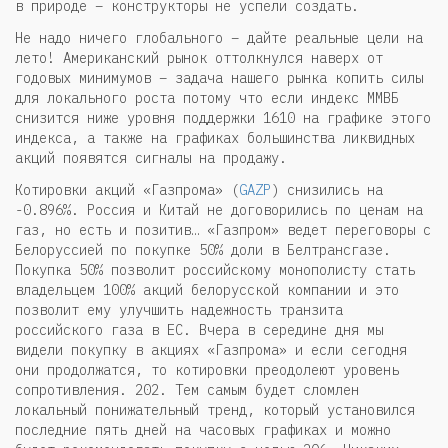
в природе – конструкторы не успели создать.
Не надо ничего глобального – дайте реальные цели на
лето! Американский рынок оттолкнулся наверх от
годовых минимумов – задача нашего рынка копить силы
для локального роста потому что если индекс ММВБ
снизится ниже уровня поддержки 1610 на графике этого
индекса, а также на графиках большинства ликвидных
акций появятся сигналы на продажу.
Котировки акций «Газпрома» (
GAZP
) снизились на
-0.896%. Россия и Китай не договорились по ценам на
газ, но есть и позитив… «Газпром» ведет переговоры с
Белоруссией по покупке 50% доли в Белтрансгазе.
Покупка 50% позволит российскому монополисту стать
владельцем 100% акций белорусской компании и это
позволит ему улучшить надежность транзита
российского газа в ЕС. Вчера в середине дня мы
видели покупку в акциях «Газпрома» и если сегодня
они продолжатся, то котировки преодолеют уровень
сопротивления. 202. Тем самым будет сломлен
локальный понижательный тренд, который установился
последние пять дней на часовых графиках и можно