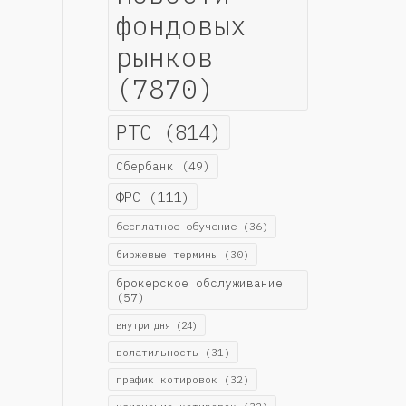
фондовых
рынков
(7870)
РТС
(814)
Сбербанк
(49)
ФРС
(111)
бесплатное обучение
(36)
биржевые термины
(30)
брокерское обслуживание
(57)
внутри дня
(24)
волатильность
(31)
график котировок
(32)