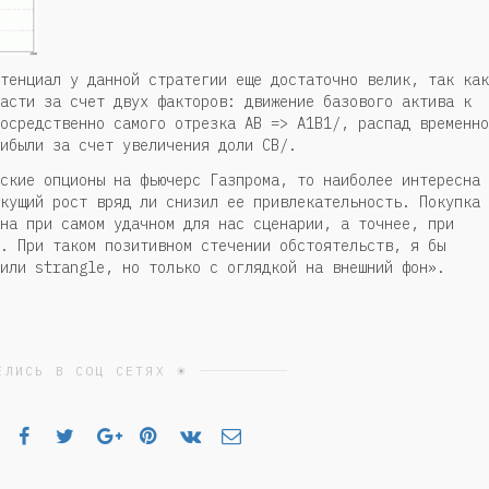
тенциал у данной стратегии еще достаточно велик, так как
асти за счет двух факторов: движение базового актива к
осредственно самого отрезка AB => A1B1/, распад временно
ибыли за счет увеличения доли CB/.
ские опционы на фьючерс Газпрома, то наиболее интересна
кущий рост вряд ли снизил ее привлекательность. Покупка
на при самом удачном для нас сценарии, а точнее, при
. При таком позитивном стечении обстоятельств, я бы
или strangle, но только с оглядкой на внешний фон».
ЕЛИСЬ В СОЦ СЕТЯХ ☀