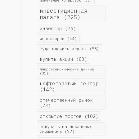
изменение котировок
(32)
инвестиционная
палата
(225)
инвестор
(76)
инвесторам
(44)
куда вложить деньги
(58)
купить акции
(83)
макроэкономические данные
(31)
нефтегазовый сектор
(142)
отечественный рынок
(73)
открытие торгов
(102)
покупать на локальных
снижениях
(72)