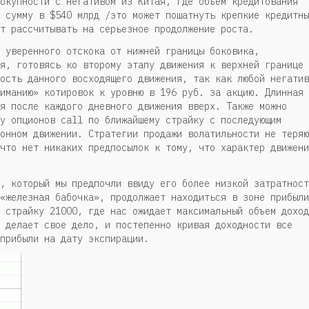
окупности с негативом из Китая, где объем кредитования
 сумму в $540 млрд /это может пошатнуть крепкие кредитны
т рассчитывать на серьезное продолжение роста.
 уверенного отскока от нижней границы боковика,
я, готовясь ко второму этапу движения к верхней границе
ость данного восходящего движения, так как любой негатив
иманию» котировок к уровню в 196 руб. за акцию. Длинная
я после каждого дневного движения вверх. Также можно
у опционов call по ближайшему страйку с последующим
онном движении. Стратегии продажи волатильности не теряю
что нет никаких предпосылок к тому, что характер движени
, который мы предпочли ввиду его более низкой затратност
«железная бабочка», продолжает находиться в зоне прибыли
 страйку 21000, где нас ожидает максимальный объем доход
 делает свое дело, и постепенно кривая доходности все
прибыли на дату экспирации.