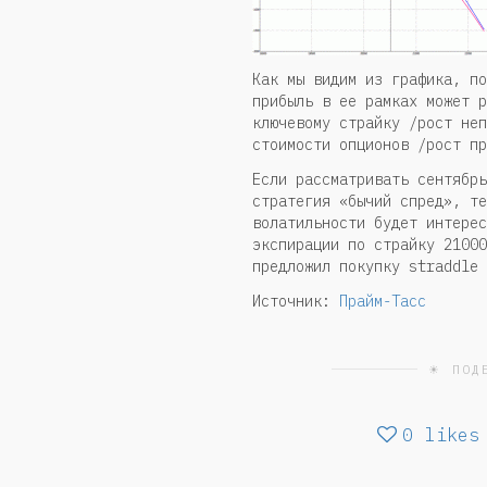
Как мы видим из графика, по
прибыль в ее рамках может р
ключевому страйку /рост неп
стоимости опционов /рост пр
Если рассматривать сентябрь
стратегия «бычий спред», те
волатильности будет интерес
экспирации по страйку 21000
предложил покупку straddle 
Источник:
Прайм-Тасс
☀ ПОД
0
likes