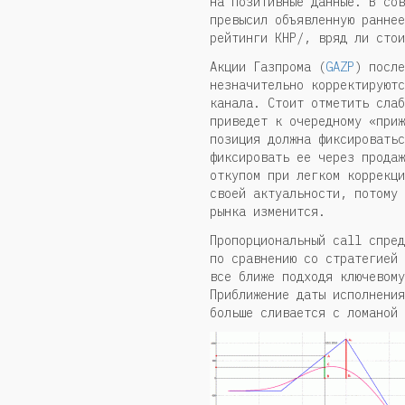
на позитивные данные. В сов
превысил объявленную раннее
рейтинги КНР/, вряд ли стои
Акции Газпрома (
GAZP
) после
незначительно корректируютс
канала. Стоит отметить слаб
приведет к очередному «приж
позиция должна фиксироватьс
фиксировать ее через продаж
откупом при легком коррекци
своей актуальности, потому 
рынка изменится.
Пропорциональный call спред
по сравнению со стратегией 
все ближе подходя ключевому
Приближение даты исполнения
больше сливается с ломаной 