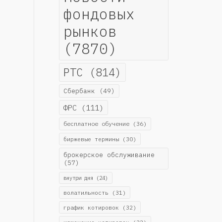
фондовых
рынков
(7870)
РТС
(814)
Сбербанк
(49)
ФРС
(111)
бесплатное обучение
(36)
биржевые термины
(30)
брокерское обслуживание
(57)
внутри дня
(24)
волатильность
(31)
график котировок
(32)