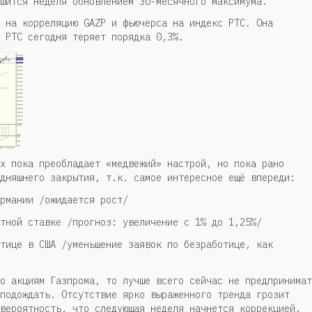
шится неделя обновлением 30-месячного максимума.
 на корреляцию GAZP и фьючерса на индекс РТС. Она
 РТС сегодня теряет порядка 0,3%.
х пока преобладает «медвежий» настрой, но пока рано
дняшнего закрытия, т.к. самое интересное ещё впереди:
рмании /ожидается рост/
тной ставке /прогноз: увеличение с 1% до 1,25%/
тице в США /уменьшение заявок по безработице, как
о акциям Газпрома, то лучше всего сейчас не предпринимат
подождать. Отсутствие ярко выраженного тренда грозит
вероятность, что следующая неделя начнется коррекцией.