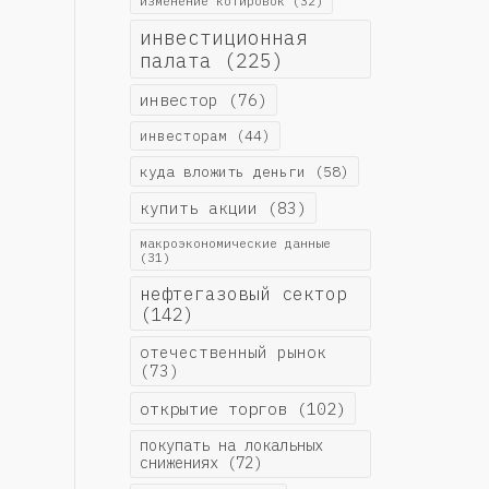
изменение котировок
(32)
инвестиционная
палата
(225)
инвестор
(76)
инвесторам
(44)
куда вложить деньги
(58)
купить акции
(83)
макроэкономические данные
(31)
нефтегазовый сектор
(142)
отечественный рынок
(73)
открытие торгов
(102)
покупать на локальных
снижениях
(72)