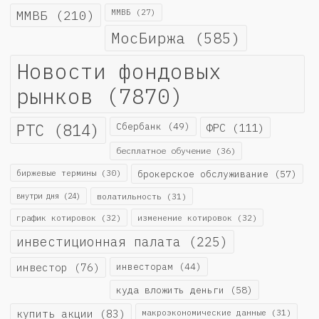
ММВБ
(210)
ММВБ
(27)
МосБиржа
(585)
Новости фондовых
рынков
(7870)
РТС
(814)
Сбербанк
(49)
ФРС
(111)
бесплатное обучение
(36)
биржевые термины
(30)
брокерское обслуживание
(57)
внутри дня
(24)
волатильность
(31)
график котировок
(32)
изменение котировок
(32)
инвестиционная палата
(225)
инвестор
(76)
инвесторам
(44)
куда вложить деньги
(58)
купить акции
(83)
макроэкономические данные
(31)