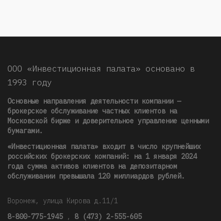
ООО «Инвестиционная палата» основано в
1993 году
Основные направления деятельности компании —
брокерское обслуживание частных клиентов на
Московской бирже и доверительное управление ценными
бумагами.
«Инвестиционная палата» входит в число крупнейших
российских брокерских компаний: на 1 января 2024
года сумма активов клиентов на депозитарном
обслуживании превышала 120 миллиардов рублей
.
Воронеж, улица Кирова д.11/1
8-800-775-1945
,
8 (473) 2-555-605