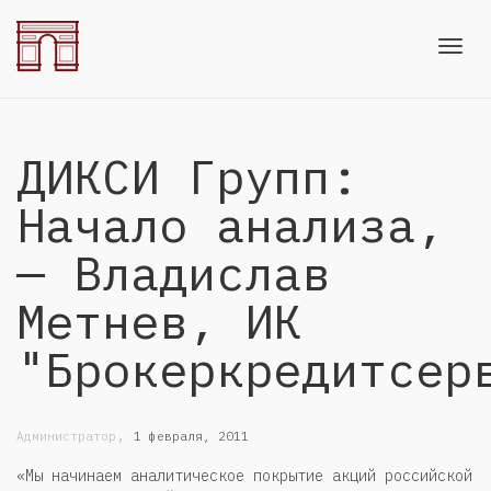
Toggl
ДИКСИ Групп:
navig
Начало анализа,
— Владислав
Метнев, ИК
"Брокеркредитсер
,
Администратор
1 февраля, 2011
«Мы начинаем аналитическое покрытие акций российской