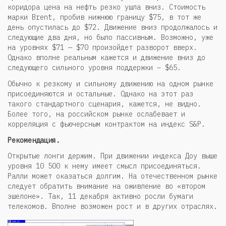
коридора цена на нефть резко ушла вниз. Стоимость
марки Brent, пробив нижнюю границу $75, в тот же
день опустилась до $72. Движение вниз продолжалось и
следующие два дня, но было пассивным. Возможно, уже
на уровнях $71 — $70 произойдет разворот вверх.
Однако вполне реальным кажется и движение вниз до
следующего сильного уровня поддержки – $65.
Обычно к резкому и сильному движению на одном рынке
присоединяются и остальные. Однако на этот раз
такого стандартного сценария, кажется, не видно.
Более того, на российском рынке ослабевает и
корреляция с фьючерсным контрактом на индекс S&P.
Рекомендация.
Открытые лонги держим. При движении индекса Доу выше
уровня 10 500 к нему имеет смысл присоединяться.
Ралли может оказаться долгим. На отечественном рынке
следует обратить внимание на оживление во «втором
эшелоне». Так, 11 декабря активно росли бумаги
телекомов. Вполне возможен рост и в других отраслях.