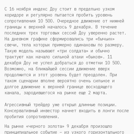
С 16 ноября индекс Доу стоит в предельно узком
коридоре и регулярно пытается пробить уровень
сопротивления 10 500. Очередное движение от нижней
границы к верхней началось 9 декабря. В течение
последних трех торговых сессий Доу уверенно растет.
На дневном графике сформировались три «бычьих»
свечи, тела которых примерно одинаковы по размеру.
Такую модель называют «три солдата» и обычно
трактуют как начало сильной атаки «быков». 11
декабря Доу не успел добраться до отметки 10 500.
Возможно, на ближайшей сессии движение вверх
продолжится и этот уровень будет преодолен. При
таком сценарии вполне вероятно очень сильное и
долгое движение к верхней границе восходящего
канала, зародившегося на рынке еще 2 марта.
Агрессивный трейдер уже открыл длинные позиции.
Консервативный инвестор начнет входить в лонги после
пробития сопротивления.
На рынке «черного золота» 9 декабря произошло
принципиальное событие – из узкого горизонтального