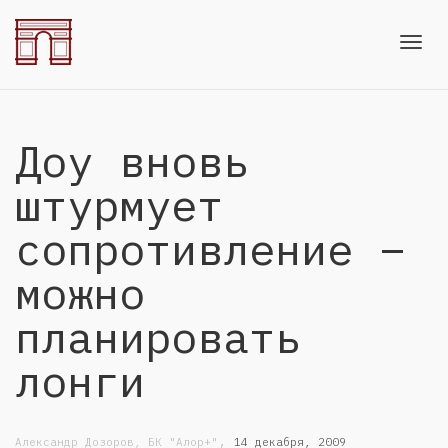
Toggl
Доу вновь
navig
штурмует
сопротивление –
можно
планировать
лонги
,
Александр Дозоров, БК "Алор+"
14 декабря, 2009