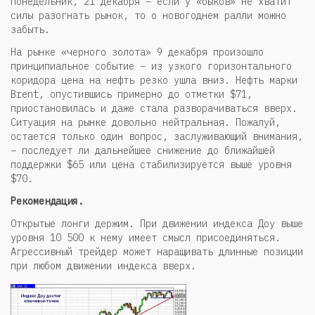
понедельник, 21 декабря – если у «быков» не хватит
силы разогнать рынок, то о новогоднем ралли можно
забыть.
На рынке «черного золота» 9 декабря произошло
принципиальное событие – из узкого горизонтального
коридора цена на нефть резко ушла вниз. Нефть марки
Brent, опустившись примерно до отметки $71,
приостановилась и даже стала разворачиваться вверх.
Ситуация на рынке довольно нейтральная. Пожалуй,
остается только один вопрос, заслуживающий внимания,
– последует ли дальнейшее снижение до ближайшей
поддержки $65 или цена стабилизируется выше уровня
$70.
Рекомендация.
Открытые лонги держим. При движении индекса Доу выше
уровня 10 500 к нему имеет смысл присоединяться.
Агрессивный трейдер может наращивать длинные позиции
при любом движении индекса вверх.