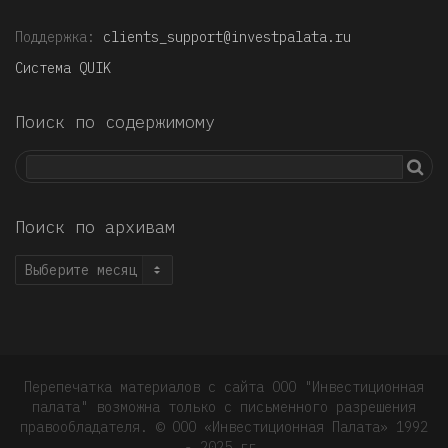
Поддержка:
clients_support@investpalata.ru
Система QUIK
Поиск по содержимому
Поиск по архивам
Поиск
по
архивам
Перепечатка материалов с сайта ООО "Инвестиционная
палата" возможна только с письменного разрешения
правообладателя. © OOO «Инвестиционная Палата» 1992
- 2025 гг.