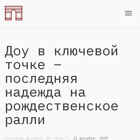
Toggl
Доу в ключевой
navig
точке –
последняя
надежда на
рождественское
ралли
,
Александр Дозоров, БК "Алор+"
21 декабря, 2009