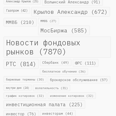
Александр Крылов
(25)
Волынский Александр
(91)
Крылов Александр
(672)
Газпром
(42)
ММВБ
(210)
ММВБ
(27)
МосБиржа
(585)
Новости фондовых
рынков
(7870)
РТС
(814)
Сбербанк
(49)
ФРС
(111)
бесплатное обучение
(36)
биржевые термины
(30)
брокерское обслуживание
(57)
внутри дня
(24)
волатильность
(31)
график котировок
(32)
изменение котировок
(32)
инвестиционная палата
(225)
инвестор
(76)
инвесторам
(44)