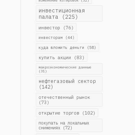
изменение котировок
(32)
инвестиционная
палата
(225)
инвестор
(76)
инвесторам
(44)
куда вложить деньги
(58)
купить акции
(83)
макроэкономические данные
(31)
нефтегазовый сектор
(142)
отечественный рынок
(73)
открытие торгов
(102)
покупать на локальных
снижениях
(72)