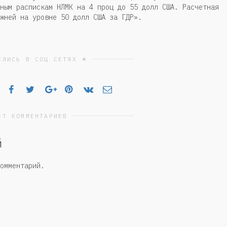
ным распискам НЛМК на 4 проц до 55 долл США. Расчетная
жней на уровне 50 долл США за ГДР».
ЕЛИСЬ В СОЦ СЕТЯХ ☀
ЕТ КОММЕНТАРИЕВ
й
омментарий.