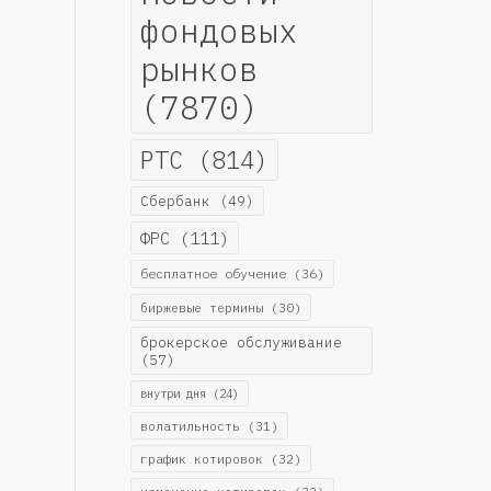
фондовых
рынков
(7870)
РТС
(814)
Сбербанк
(49)
ФРС
(111)
бесплатное обучение
(36)
биржевые термины
(30)
брокерское обслуживание
(57)
внутри дня
(24)
волатильность
(31)
график котировок
(32)