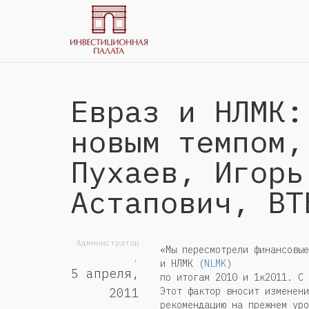
Евраз и НЛМК:
новым темпом,
Пухаев, Игорь
Астапович, ВТ
Администратор
«Мы пересмотрели финансовые
,
и НЛМК (
NLMK
)
5 апреля,
по итогам 2010 и 1к2011. С 
Этот фактор вносит изменени
2011
рекомендацию на прежнем уро