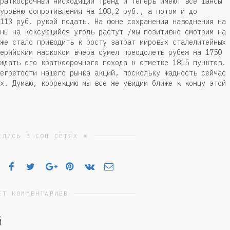
раткосрочный нисходящий тренд и теперь имеют все шансы
уровню сопротивления на 108,2 руб., а потом и до
113 руб. рукой подать. На фоне сохранения наводнения на
ны на коксующийся уголь растут /мы позитивно смотрим на
же стало приводить к росту затрат мировых сталелитейных
ерийским наскоком вчера сумел преодолеть рубеж на 1750
ждать его краткосрочного похода к отметке 1815 пунктов.
егретости нашего рынка акций, поскольку жадность сейчас
х. Думаю, коррекцию мы все же увидим ближе к концу этой
ЕЛИСЬ В СОЦ СЕТЯХ ☀
ЕТ КОММЕНТАРИЕВ
й