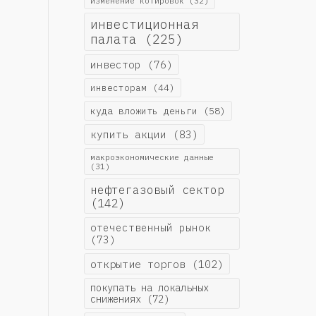
изменение котировок
(32)
инвестиционная
палата
(225)
инвестор
(76)
инвесторам
(44)
куда вложить деньги
(58)
купить акции
(83)
макроэкономические данные
(31)
нефтегазовый сектор
(142)
отечественный рынок
(73)
открытие торгов
(102)
покупать на локальных
снижениях
(72)