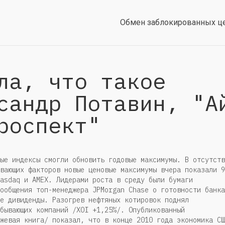
Обмен заблокированных ц
ла, что такое
сандр Потавин, "А
роспект"
ые индексы смогли обновить годовые максимумы. В отсутств
вающих факторов новые ценовые максимумы вчера показали 9
asdaq и AMEX. Лидерами роста в среду были бумаги
ообщения топ-менеджера JPMorgan Chase о готовности банка
е дивиденды. Разогрев нефтяных котировок поднял
бывающих компаний /XOI +1,25%/. Опубликованный
жевая книга/ показал, что в конце 2010 года экономика СШ