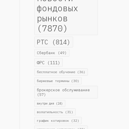
фондовых
рынков
(7870)
РТС
(814)
Сбербанк
(49)
ФРС
(111)
бесплатное обучение
(36)
биржевые термины
(30)
брокерское обслуживание
(57)
внутри дня
(24)
волатильность
(31)
график котировок
(32)