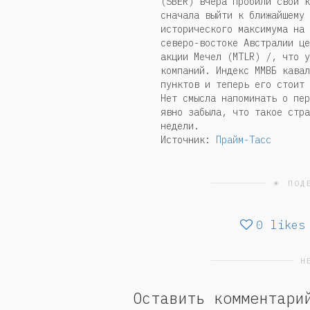
(SBER) вчера пробили свой к
сначала выйти к ближайшему 
исторического максимума на 
северо-востоке Австралии це
акции Мечел (MTLR) /, что у
компаний. Индекс ММВБ кавал
пунктов и теперь его стоит 
Нет смысла напоминать о пер
явно забыла, что такое стра
недели.
Источник:
Прайм-Тасс
☀ ПОД
0
likes
Н
Оставить комментари