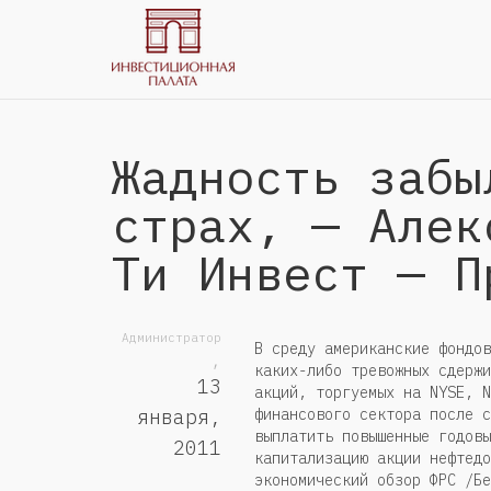
Жадность забы
страх, — Алек
Ти Инвест — П
Администратор
В среду американские фондов
,
каких-либо тревожных сдержи
13
акций, торгуемых на NYSE, N
финансового сектора после с
января,
выплатить повышенные годовы
2011
капитализацию акции нефтедо
экономический обзор ФРС /Бе