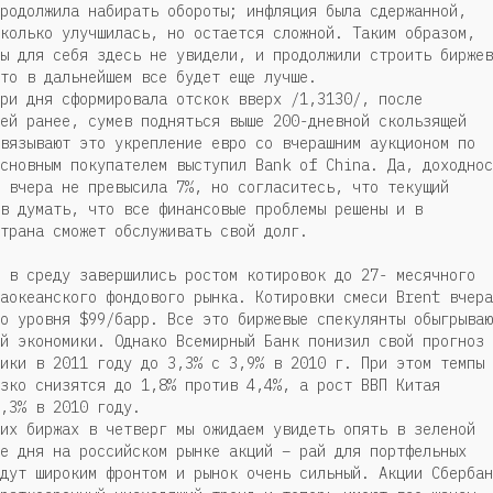
родолжила набирать обороты; инфляция была сдержанной,
колько улучшилась, но остается сложной. Таким образом,
ы для себя здесь не увидели, и продолжили строить биржев
то в дальнейшем все будет еще лучше.
ри дня сформировала отскок вверх /1,3130/, после
ей ранее, сумев подняться выше 200-дневной скользящей
вязывают это укрепление евро со вчерашним аукционом по
сновным покупателем выступил Bank of China. Да, доходнос
 вчера не превысила 7%, но согласитесь, что текущий
в думать, что все финансовые проблемы решены и в
трана сможет обслуживать свой долг.
 в среду завершились ростом котировок до 27- месячного
аокеанского фондового рынка. Котировки смеси Brent вчера
о уровня $99/барр. Все это биржевые спекулянты обыгрываю
й экономики. Однако Всемирный Банк понизил свой прогноз 
ики в 2011 году до 3,3% с 3,9% в 2010 г. При этом темпы
зко снизятся до 1,8% против 4,4%, а рост ВВП Китая
,3% в 2010 году.
их биржах в четверг мы ожидаем увидеть опять в зеленой
е дня на российском рынке акций – рай для портфельных
дут широким фронтом и рынок очень сильный. Акции Сбербан