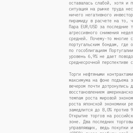
оставалась слабой, хотя и п
ситуация на рынке труда нес
ничего негативного инвестор
пирамиду в расчете на то, ч
Пара EUR/USD за последние т
агрессивного снижения недел
средней. Почему-то многие с
португальским бондам, где о
по гособлигациям Португалии
уровень 6,9% не дает поводо
среднесрочной перспективе с
Торги нефтяными контрактами
максимума на фоне подъема з
вечером почти дотронулись д
восстановлением американско
темпам роста мировой эконом
роста японской экономики ре
замедлится до 8,0% против 9
Открытие торгов на российск
зоне. Два последних торговы
управляющих, ведь покупки и