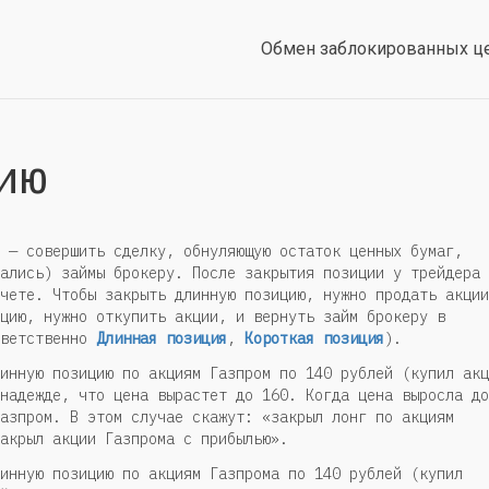
Обмен заблокированных ц
ию
 — совершить сделку, обнуляющую остаток ценных бумаг,
ались) займы брокеру. После закрытия позиции у трейдера
чете. Чтобы закрыть длинную позицию, нужно продать акции
цию, нужно откупить акции, и вернуть займ брокеру в
тветственно
Длинная позиция
,
Короткая позиция
).
инную позицию по акциям Газпром по 140 рублей (купил акц
надежде, что цена вырастет до 160. Когда цена выросла до
азпром. В этом случае скажут: «закрыл лонг по акциям
акрыл акции Газпрома с прибылью».
инную позицию по акциям Газпрома по 140 рублей (купил