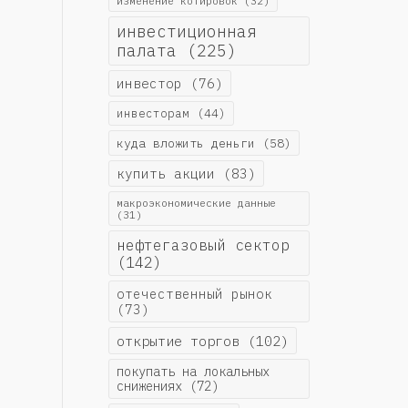
изменение котировок
(32)
инвестиционная
палата
(225)
инвестор
(76)
инвесторам
(44)
куда вложить деньги
(58)
купить акции
(83)
макроэкономические данные
(31)
нефтегазовый сектор
(142)
отечественный рынок
(73)
открытие торгов
(102)
покупать на локальных
снижениях
(72)