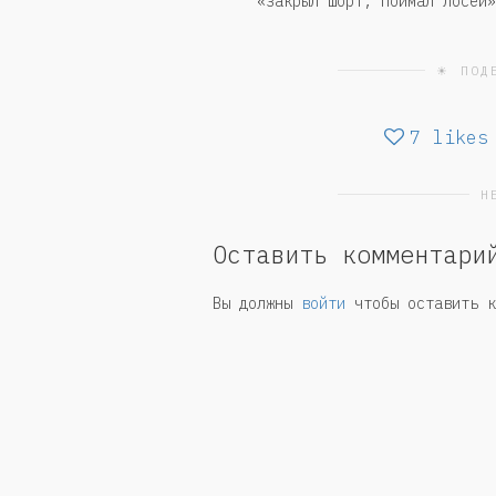
«закрыл шорт, поймал лосей»
☀ ПОД
7
likes
Н
Оставить комментари
Вы должны
войти
чтобы оставить к