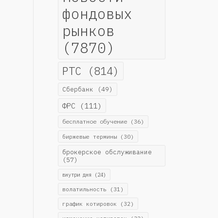
фондовых
рынков
(7870)
РТС
(814)
Сбербанк
(49)
ФРС
(111)
бесплатное обучение
(36)
биржевые термины
(30)
брокерское обслуживание
(57)
внутри дня
(24)
волатильность
(31)
график котировок
(32)