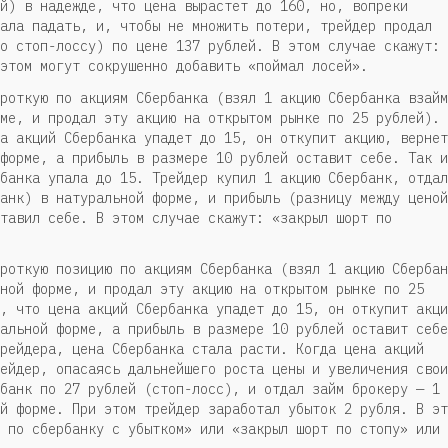
й) в надежде, что цена вырастет до 160, но, вопреки
ала падать, и, чтобы не множить потери, трейдер продал
о стоп-лоссу) по цене 137 рублей. В этом случае скажут:
этом могут сокрушенно добавить «поймал лосей».
роткую по акциям Сбербанка (взял 1 акцию Сбербанка взайм
ме, и продал эту акцию на открытом рынке по 25 рублей).
а акций Сбербанка упадет до 15, он откупит акцию, вернет
форме, а прибыль в размере 10 рублей оставит себе. Так и
банка упала до 15. Трейдер купил 1 акцию Сбербанк, отдал
анк) в натуральной форме, и прибыль (разницу между ценой
тавил себе. В этом случае скажут: «закрыл шорт по
роткую позицию по акциям Сбербанка (взял 1 акцию Сбербан
ной форме, и продал эту акцию на открытом рынке по 25
, что цена акций Сбербанка упадет до 15, он откупит акци
альной форме, а прибыль в размере 10 рублей оставит себе
рейдера, цена Сбербанка стала расти. Когда цена акций
ейдер, опасаясь дальнейшего роста цены и увеличения свои
банк по 27 рублей (стоп-лосс), и отдал займ брокеру — 1
й форме. При этом трейдер заработал убыток 2 рубля. В эт
 по сбербанку с убытком» или «закрыл шорт по стопу» или